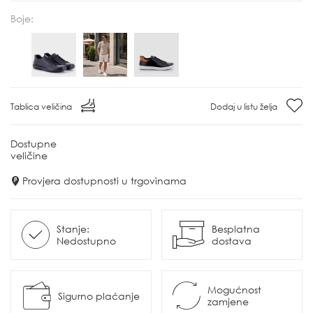
Boje:
Tablica veličina
Dodaj u listu želja
Dostupne
veličine
Provjera dostupnosti u trgovinama
Stanje:
Besplatna
Nedostupno
dostava
Mogućnost
Sigurno plaćanje
zamjene