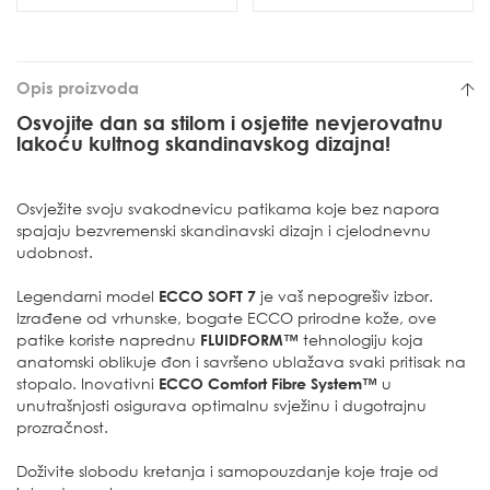
Opis proizvoda
Osvojite dan sa stilom i osjetite nevjerovatnu
lakoću kultnog skandinavskog dizajna!
Osvježite svoju svakodnevicu patikama koje bez napora
spajaju bezvremenski skandinavski dizajn i cjelodnevnu
udobnost.
Legendarni model
ECCO SOFT 7
je vaš nepogrešiv izbor.
Izrađene od vrhunske, bogate ECCO prirodne kože, ove
patike koriste naprednu
FLUIDFORM™
tehnologiju koja
anatomski oblikuje đon i savršeno ublažava svaki pritisak na
stopalo. Inovativni
ECCO Comfort Fibre System™
u
unutrašnjosti osigurava optimalnu svježinu i dugotrajnu
prozračnost.
Doživite slobodu kretanja i samopouzdanje koje traje od