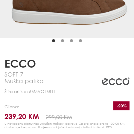
ECCO
SOFT 7
Muška patika
Šifra artikla: 66MVC16811
-20%
Cijena:
239,20 KM
299,00 KM
U navedenu cijenu nisu uključeni troškovi dostave. Za sve iznose preko 100,00 KM
dostava je besplatna.
U cijenu su uključeni svi manipulativni troškovi i PDV.