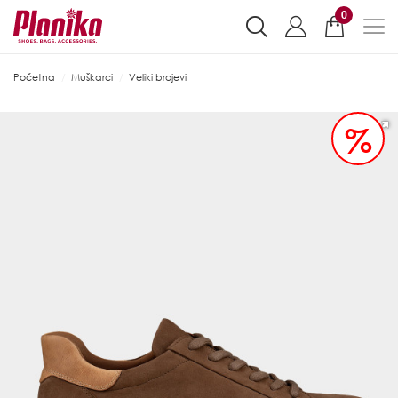
0
Početna
Muškarci
Veliki brojevi
%