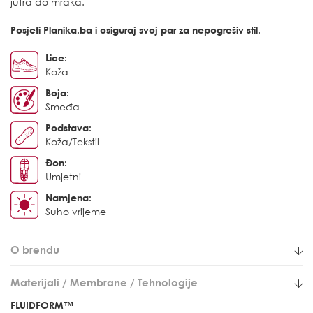
jutra do mraka.
Posjeti Planika.ba i osiguraj svoj par za nepogrešiv stil.
Lice:
Koža
Boja:
Smeđa
Podstava:
Koža/Tekstil
Đon:
Umjetni
Namjena:
Suho vrijeme
O brendu
Materijali / Membrane / Tehnologije
FLUIDFORM™