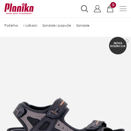
0
Početna
Muškarci
Sandale i papuče
Sandale
NOVA
KOLEKCIJA