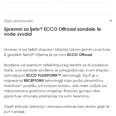
Opis proizvoda
Spremni za ljeto? ECCO Offroad sandale te
vode svuda!
Umoran si od teških stopala i klizanja tokom ljetnih avantura
ili gradskih šetnji? Vrijeme je za novi
ECCO Offroad
.
Izrađene od premium reflektirajućeg tekstila sa tri podesive
trake, ove sandale savršeno se prilagođavaju tvom stopalu
zahvaljujući
ECCO FLUIDFORM™
tehnologiji. Ključ je u
naprednoj
RECEPTOR®
tehnologiji koja pruža dinamičnu
stabilnost i podršku pri svakom koraku, dok meki uložak od
mikrovlakana sprečava znojenje. Robusni gumeni đon
garantuje vrhunsko prianjanje na svim terenima.
Osjeti slobodu kretanja i samopouzdanje bez obzira gdje te
put nanese.