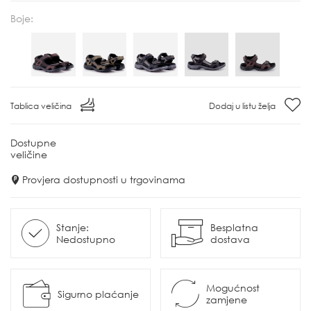
Boje:
Tablica veličina
Dodaj u listu želja
Dostupne
veličine
Provjera dostupnosti u trgovinama
Stanje:
Besplatna
Nedostupno
dostava
Mogućnost
Sigurno plaćanje
zamjene