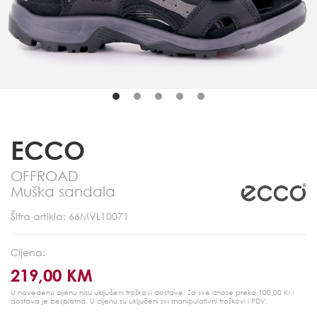
ECCO
OFFROAD
Muška sandala
Šifra artikla: 66MVL10071
Cijena:
219,00 KM
U navedenu cijenu nisu uključeni troškovi dostave. Za sve iznose preko 100,00 KM
dostava je besplatna.
U cijenu su uključeni svi manipulativni troškovi i PDV.