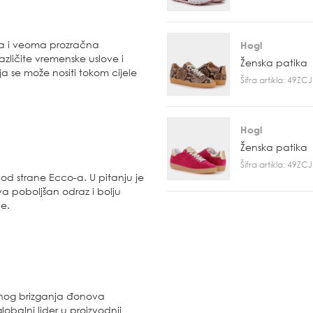
a i veoma prozračna
Hogl
ličite vremenske uslove i
Ženska patika
a se može nositi tokom cijele
Šifra artikla: 49Z
Hogl
Ženska patika
Šifra artikla: 49Z
od strane Ecco-a. U pitanju je
 poboljšan odraz i bolju
e.
tnog brizganja đonova
obalni lider u proizvodnji