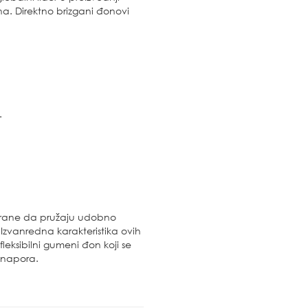
a. Direktno brizgani đonovi
.
irane da pružaju udobno
 Izvanredna karakteristika ovih
leksibilni gumeni đon koji se
 napora.