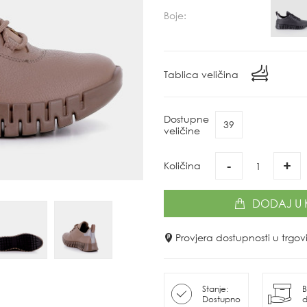
Boje:
Tablica veličina
Dostupne
39
veličine
-
+
Količina
DODAJ
U 
Provjera dostupnosti u trg
Stanje:
B
Dostupno
d