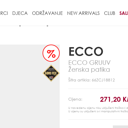
RCI
DJECA
ODRŽAVANJE
NEW ARRIVALS
CLUB
SAL
ECCO
%
ECCO GRUUV
Ženska patika
Šifra artikla: 66ZCJ18812
271,20 
Cijena:
U navedenu cijenu nisu uključeni troškovi
U cijenu su uključeni svi manipulativni trošk