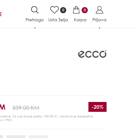
0
0
E
Pretraga
Lista želja
Korpa
Prijava
KM
-20%
339,00 KM
 dostave. Za sve iznose preko 100,00 KM dostava je besplatna.
ovi i PDV.