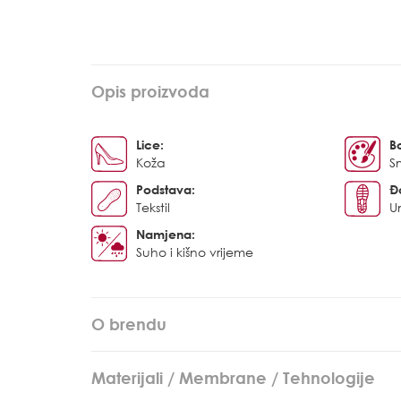
Opis proizvoda
Lice:
B
Koža
S
Podstava:
Đ
Tekstil
U
Namjena:
Suho i kišno vrijeme
O brendu
Materijali / Membrane / Tehnologije