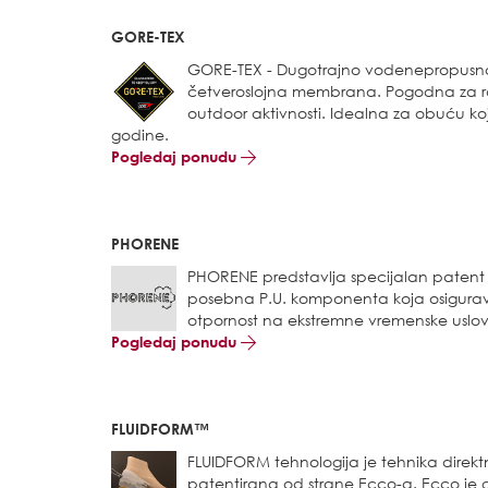
GORE-TEX
GORE-TEX - Dugotrajno vodenepropusn
četveroslojna membrana. Pogodna za raz
outdoor aktivnosti. Idealna za obuću koj
godine.
Pogledaj ponudu
PHORENE
PHORENE predstavlja specijalan patent 
posebna P.U. komponenta koja osigurava
otpornost na ekstremne vremenske uslov
Pogledaj ponudu
FLUIDFORM™
FLUIDFORM tehnologija je tehnika direk
patentirana od strane Ecco-a. Ecco je gl