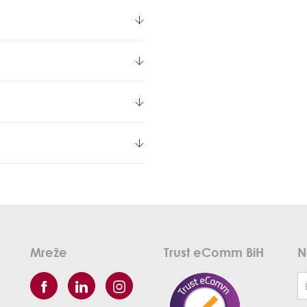
Mreže
Trust eComm BiH
N