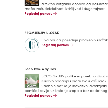
direktno brizganih đonova od poliuretan
znače veću fleksibilnost, izdržljivost i dugotrajnost.
Pogledaj ponudu
PROMJENJIV ULOŽAK
Ova obuća posjeduje promjenjiv uložak
Pogledaj ponudu
Ecco Two-Way Flex
ECCO GRUUV patike su posebno dizajn
iskustvo hodanja i prate svaki vaš korak.
udobnih patika je inovativni dvosmjerni f
pomiče i savija uz kretanje stopala bez dodatnog
Pogledaj ponudu