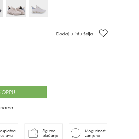
Dodaj u listu želja
KORPU
ovinama
esplatna
Sigurno
Mogućnost
ostava
plaćanje
zamjene