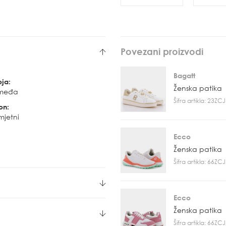
Povezani proizvodi
Bagatt
oja:
Ženska patika
međa
Šifra artikla: 23Z
on:
mjetni
Ecco
Ženska patika
Šifra artikla: 66Z
Ecco
Ženska patika
Šifra artikla: 66Z