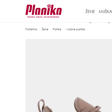
ŽENE
MUŠKA
Početna
Žene
Patike
Modne patike