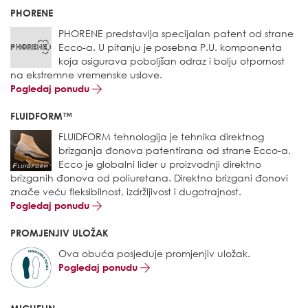
PHORENE
PHORENE predstavlja specijalan patent od strane
Ecco-a. U pitanju je posebna P.U. komponenta
koja osigurava poboljšan odraz i bolju otpornost
na ekstremne vremenske uslove.
Pogledaj ponudu
FLUIDFORM™
FLUIDFORM tehnologija je tehnika direktnog
brizganja đonova patentirana od strane Ecco-a.
Ecco je globalni lider u proizvodnji direktno
brizganih đonova od poliuretana. Direktno brizgani đonovi
znače veću fleksibilnost, izdržljivost i dugotrajnost.
Pogledaj ponudu
PROMJENJIV ULOŽAK
Ova obuća posjeduje promjenjiv uložak.
Pogledaj ponudu