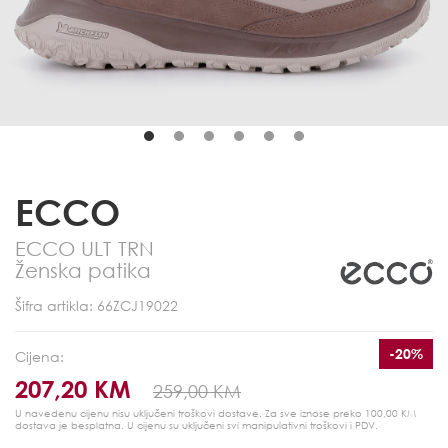
ECCO
ECCO ULT TRN
Ženska patika
Šifra artikla: 66ZCJ19022
-20%
Cijena:
207,20 KM
259,00 KM
U navedenu cijenu nisu uključeni troškovi dostave. Za sve iznose preko 100,00 KM
dostava je besplatna.
U cijenu su uključeni svi manipulativni troškovi i PDV.