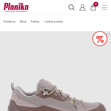
0
Početna
Žene
Patike
Modne patike
%