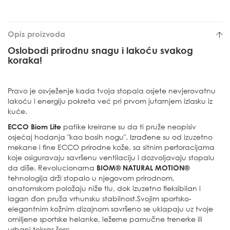
Opis proizvoda
Oslobodi prirodnu snagu i lakoću svakog
koraka!
Pravo je osvježenje kada tvoja stopala osjete nevjerovatnu
lakoću i energiju pokreta već pri prvom jutarnjem izlasku iz
kuće.
ECCO Biom Lite
patike kreirane su da ti pruže neopisiv
osjećaj hodanja "kao bosih nogu". Izrađene su od izuzetno
mekane i fine ECCO prirodne kože, sa sitnim perforacijama
koje osiguravaju savršenu ventilaciju i dozvoljavaju stopalu
da diše. Revolucionarna
BIOM® NATURAL MOTION®
tehnologija drži stopalo u njegovom prirodnom,
anatomskom položaju niže tlu, dok izuzetno fleksibilan i
lagan đon pruža vrhunsku stabilnost.Svojim sportsko-
elegantnim kožnim dizajnom savršeno se uklapaju uz tvoje
omiljene sportske helanke, ležerne pamučne trenerke ili
urbani teksas šorc.