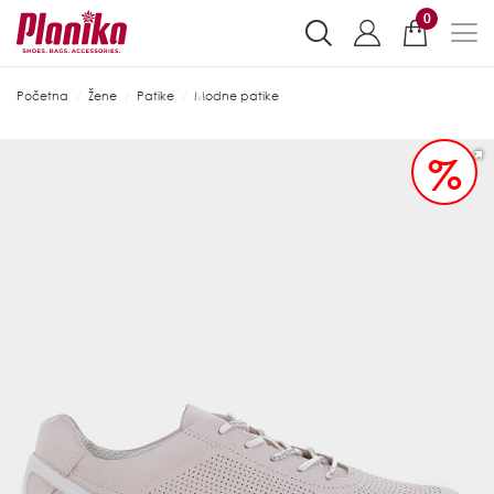
0
Početna
Žene
Patike
Modne patike
%