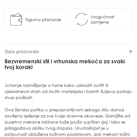
Mogućnost
Sigurno plaćanje
zamjene
Opis proizvoda
Bezvremenski stil i vrhunska mekoća za svaki
tvoj korak!
Jutarnje razmišljanje o tome kako uskladiti outfit ili
cjelodnevni strah od krutih materijala i bolnih žuljeva postaju
stvar prošlosti.
Ova ženska patika u prepoznatljivom
sebago
stilu donosi
savršeno rješenje za sve tvoje dnevne obaveze. Gornjište od
izuzetno mekane lakirane kože pruža suptilan sjaj i lako se
prilagođava obliku tvog stopala. Unutrašnjost je u
potpunosti obložena kožnom podstavom, dok mekani kožni