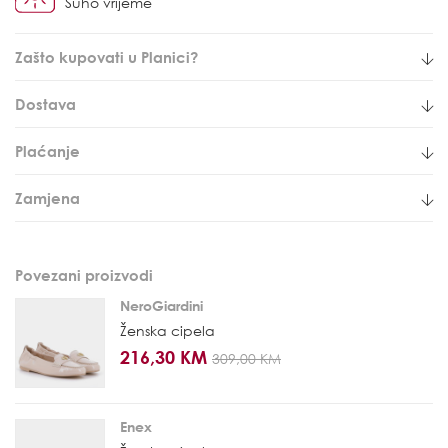
Suho vrijeme
Zašto kupovati u Planici?
Dostava
Plaćanje
Zamjena
Povezani proizvodi
NeroGiardini
Ženska cipela
216,30 KM
309,00 KM
Enex