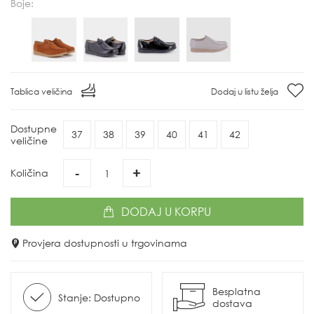
Boje:
Tablica veličina
Dodaj u listu želja
Dostupne
37
38
39
40
41
42
veličine
-
+
Količina
DODAJ
U KORPU
Provjera dostupnosti u trgovinama
Besplatna
Stanje: Dostupno
dostava