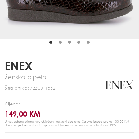
ENEX
Ženska cipela
Šifra artikla: 72ZCJ11562
Cijena:
149,00 KM
U navedenu cijenu nisu uključeni troškovi dostave. Za sve iznose preko 100,00 KM
dostava je besplatna.
U cijenu su uključeni svi manipulativni troškovi i PDV.