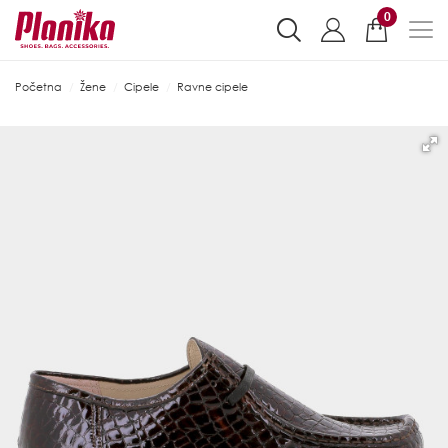
0
Početna
Žene
Cipele
Ravne cipele