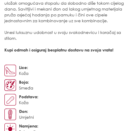
uložak omogućava stopalu da slobodno diše tokom cijelog
dana. Savitljivi i mekani đon od lakog umjetnog materijala
pruža osjećaj hodanja po pamuku i čini ove cipele
jednostavnim za kombinovanje uz sve kombinacije.
Unesi luksuznu udobnost u svoju svakodnevicu i koračaj sa
stilom.
Kupi odmah i osiguraj besplatnu dostavu na svoja vrata!
Lice:
Koža
Boja:
Smeđa
Podstava:
Koža
Đon:
Umjetni
Namjena: