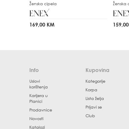
Ženska cipela
Ženska 
169,00 KM
159,0
Info
Kupovina
Uslovi
Kategorije
korištenja
Korpa
Karijera u
Lista želja
Planici
Prijavi se
Prodavnice
Club
Novosti
Katalozi