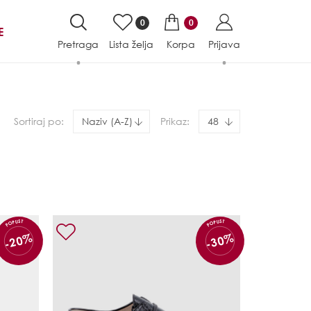
0
0
E
Pretraga
Lista želja
Korpa
Prijava
Sortiraj po:
Naziv (A-Z)
Prikaz:
48
POPUST
POPUST
-20%
-30%