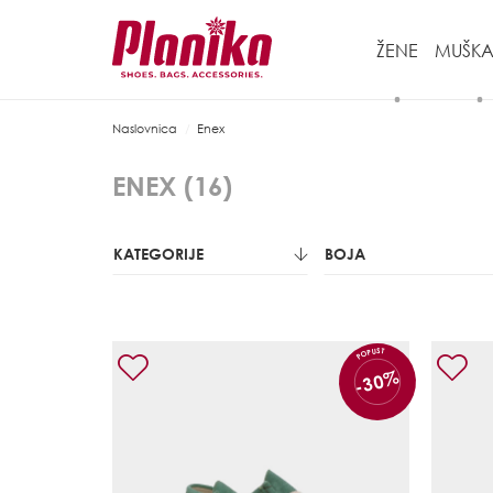
ŽENE
MUŠKA
Naslovnica
Enex
ENEX (
16
)
KATEGORIJE
BOJA
POPUST
-30%