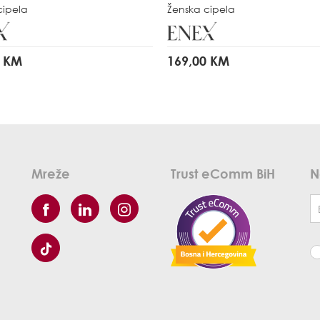
cipela
Ženska cipela
0 KM
169,00 KM
Mreže
Trust eComm BiH
N