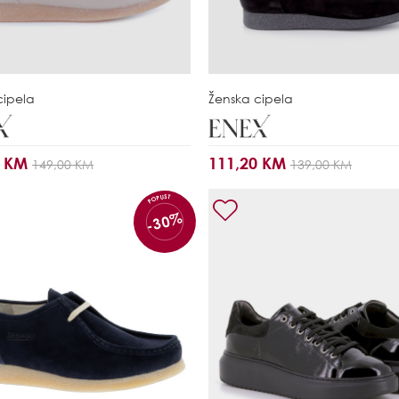
cipela
Ženska cipela
0 KM
111,20 KM
149,00 KM
139,00 KM
POPUST
-30%