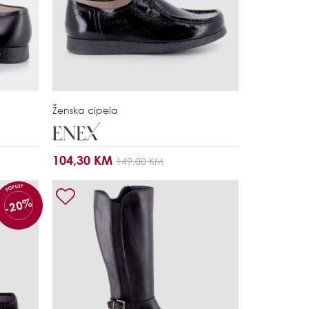
Ženska cipela
104,30 KM
149,00 KM
POPUST
-20%