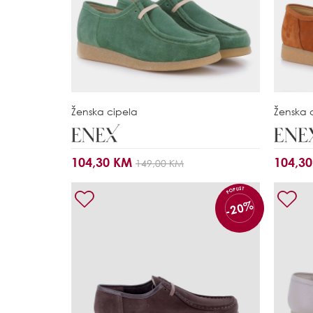
Ženska cipela
Ženska 
104,30 KM
104,3
149,00 KM
POPUST
-20%