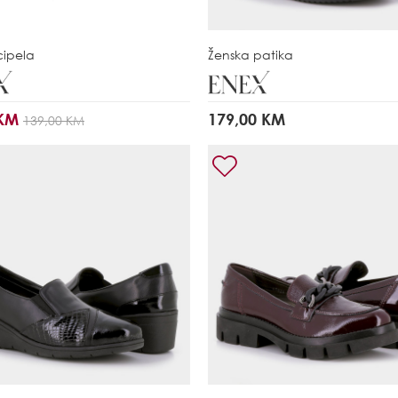
cipela
Ženska patika
 KM
179,00 KM
139,00 KM