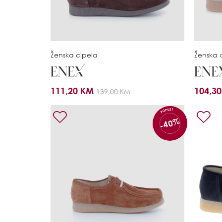
Ženska cipela
Ženska 
111,20 KM
104,3
139,00 KM
POPUST
-40%