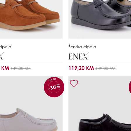
cipela
Ženska cipela
0 KM
119,20 KM
149,00 KM
149,00 KM
POPUST
-30%