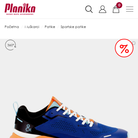
0
Početna
Muškarci
Patike
Sportske patike
%