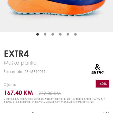
EXTR4
Muška patika
Šifra artikla: 28MSP10011
-40%
Cijena:
167,40 KM
279,00 KM
U navedenu cijenu nisu uključeni troškovi dostave. Za sve iznose preko 100,00 KM
dostava je besplatna.
U cijenu su uključeni svi manipulativni troškovi i PDV.