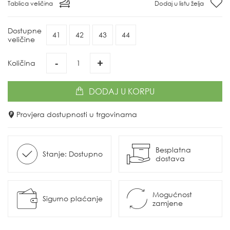
Tablica veličina
Dodaj u listu želja
Dostupne
41
42
43
44
veličine
-
+
Količina
DODAJ
U KORPU
Provjera dostupnosti u trgovinama
Besplatna
Stanje: Dostupno
dostava
Mogućnost
Sigurno plaćanje
zamjene