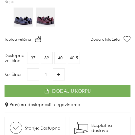
Boje:
Tablica veličina
Dodaj u listu želja
Dostupne
37
39
40
40.5
veličine
-
+
Količina
DODAJ
U KORPU
Provjera dostupnosti u trgovinama
Besplatna
Stanje: Dostupno
dostava