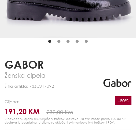
GABOR
Ženska cipela
Šifra artikla: 73ZCJ17092
-20%
Cijena:
191,20 KM
239,00 KM
U navedenu cijenu nisu uključeni troškovi dostave. Za sve iznose preko 100,00 KM
dostava je besplatna.
U cijenu su uključeni svi manipulativni troškovi i PDV.