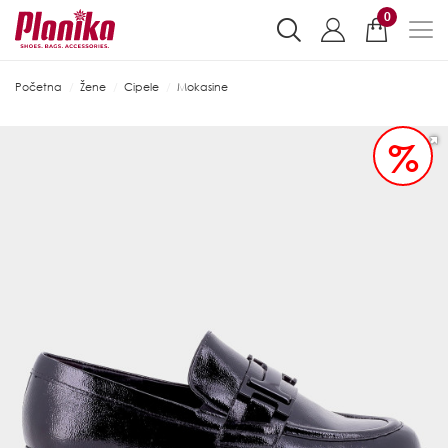
0
Početna
Žene
Cipele
Mokasine
%