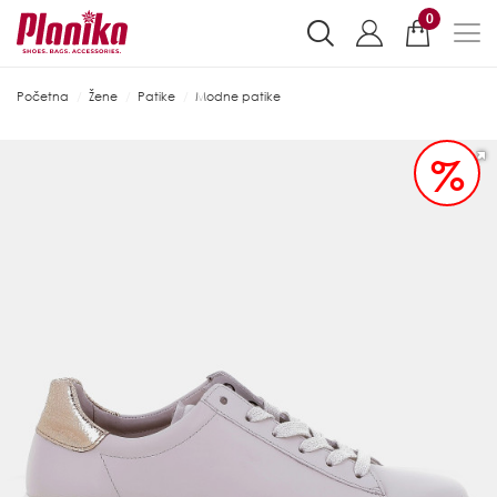
0
Početna
Žene
Patike
Modne patike
%