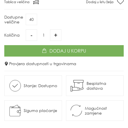
Tablica veličina
Dodaj u listu želja
Dostupne
40
veličine
-
+
Količina
DODAJ
U KORPU
Provjera dostupnosti u trgovinama
Besplatna
Stanje: Dostupno
dostava
Mogućnost
Sigurno plaćanje
zamjene