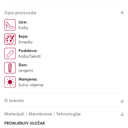
Opis proizvoda
Lice:
Koža
Boja:
Smeđa
Podstava:
Koža/Tekstil
Đon:
Umjetni
Namjena:
Suho vrijeme
O brendu
Materijali / Membrane / Tehnologije
PROMJENJIV ULOŽAK