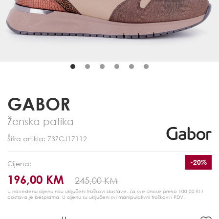
GABOR
Ženska patika
Šifra artikla: 73ZCJ17112
-20%
Cijena:
196,00 KM
245,00 KM
U navedenu cijenu nisu uključeni troškovi dostave. Za sve iznose preko 100,00 KM
dostava je besplatna.
U cijenu su uključeni svi manipulativni troškovi i PDV.