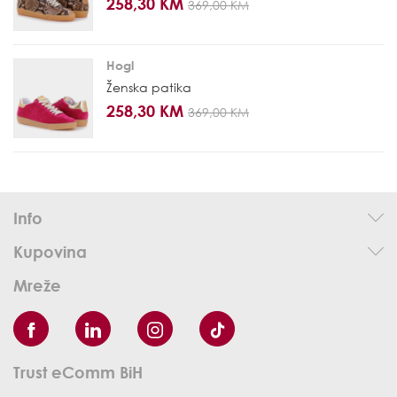
258,30 KM
369,00 KM
Hogl
Ženska patika
258,30 KM
369,00 KM
Info
Kupovina
Mreže
Trust eComm BiH