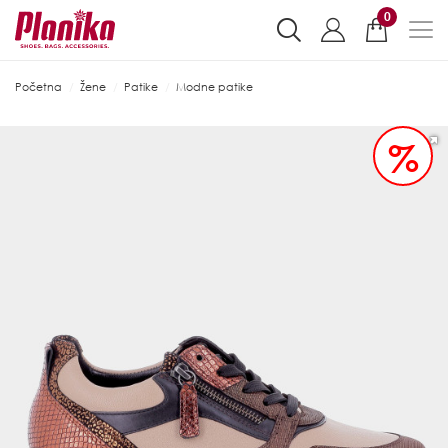
0
Početna
Žene
Patike
Modne patike
%