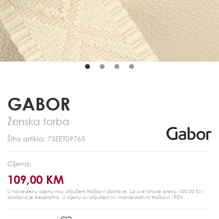
GABOR
Ženska torba
Šifra artikla: 73ZET09765
Cijena:
109,00 KM
U navedenu cijenu nisu uključeni troškovi dostave. Za sve iznose preko 100,00 KM
dostava je besplatna.
U cijenu su uključeni svi manipulativni troškovi i PDV.