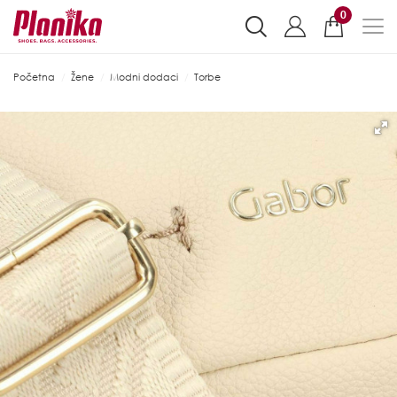
0
Početna
Žene
Modni dodaci
Torbe