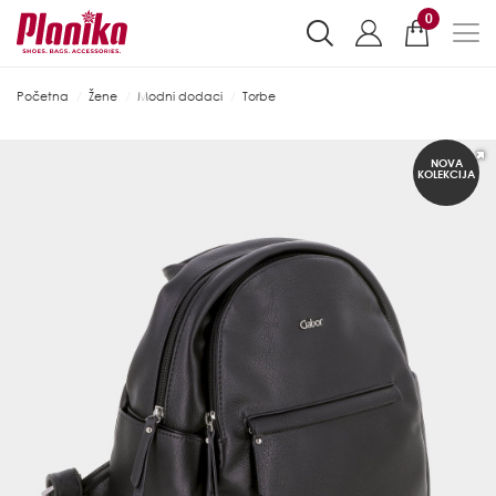
0
Početna
Žene
Modni dodaci
Torbe
NOVA
KOLEKCIJA