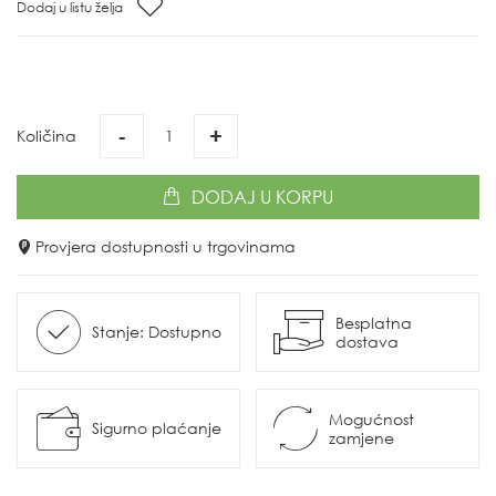
Dodaj u listu želja
-
+
Količina
DODAJ
U KORPU
Provjera dostupnosti u trgovinama
Besplatna
Stanje: Dostupno
dostava
Mogućnost
Sigurno plaćanje
zamjene