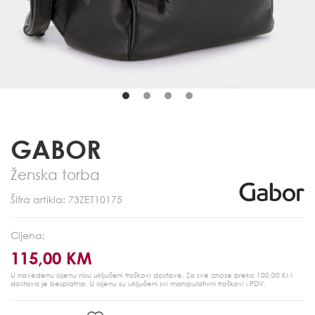
GABOR
Ženska torba
Šifra artikla: 73ZET10175
Cijena:
115,00 KM
U navedenu cijenu nisu uključeni troškovi dostave. Za sve iznose preko 100,00 KM
dostava je besplatna.
U cijenu su uključeni svi manipulativni troškovi i PDV.