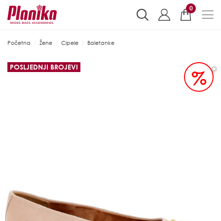
0
Početna
Žene
Cipele
Baletanke
POSLJEDNJI BROJEVI
%