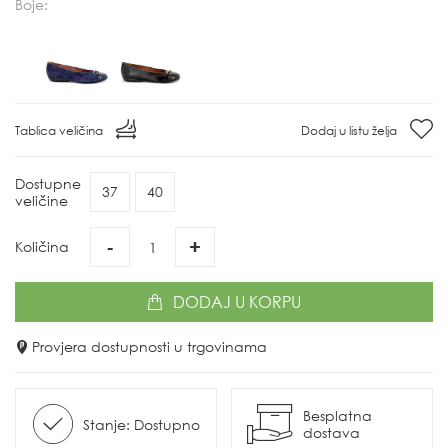
Boje:
Tablica veličina
Dodaj u listu želja
Dostupne
37
40
veličine
-
+
Količina
DODAJ
U KORPU
Provjera dostupnosti u trgovinama
Besplatna
Stanje: Dostupno
dostava