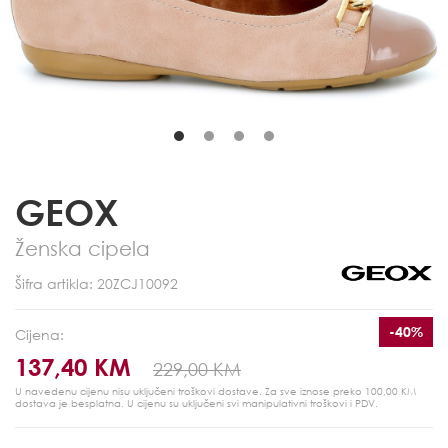
GEOX
Ženska cipela
Šifra artikla: 20ZCJ10092
-40%
Cijena:
137,40 KM
229,00 KM
U navedenu cijenu nisu uključeni troškovi dostave. Za sve iznose preko 100,00 KM
dostava je besplatna.
U cijenu su uključeni svi manipulativni troškovi i PDV.