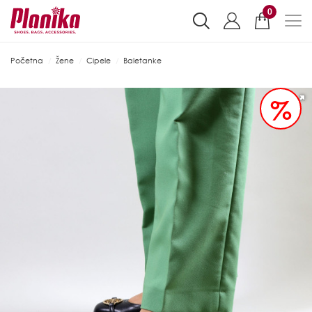
0
Početna
Žene
Cipele
Baletanke
%