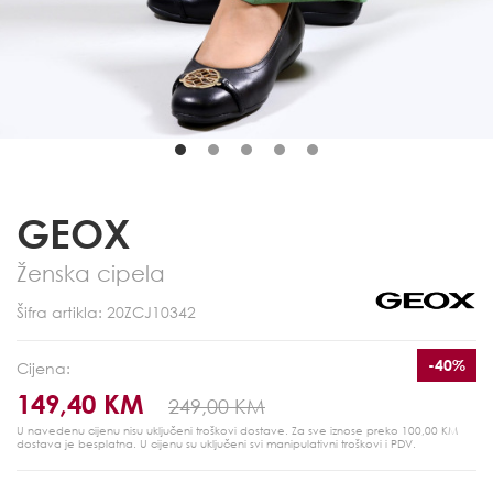
GEOX
Ženska cipela
Šifra artikla: 20ZCJ10342
-40%
Cijena:
149,40 KM
249,00 KM
U navedenu cijenu nisu uključeni troškovi dostave. Za sve iznose preko 100,00 KM
dostava je besplatna.
U cijenu su uključeni svi manipulativni troškovi i PDV.