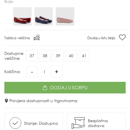
Boje:
Tablica veličina
Dodaj u listu želja
Dostupne
37
38
39
40
41
veličine
-
+
Količina
DODAJ
U KORPU
Provjera dostupnosti u trgovinama
Besplatna
Stanje: Dostupno
dostava