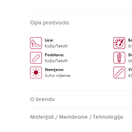
Opis proizvoda
Lice:
B
Koža/Tekstil
S
Podstava:
Đ
Koža/Tekstil
U
Namjena:
Vi
Suho vrijeme
6
O brendu
Materijali / Membrane / Tehnologije