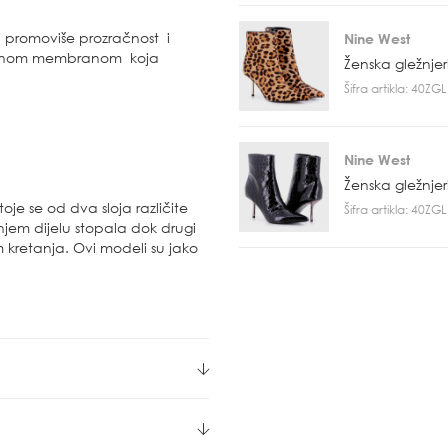
ji promoviše prozračnost i
Nine West
pornom membranom koja
Ženska gležnje
Šifra artikla: 40Z
Nine West
Ženska gležnje
je se od dva sloja različite
Šifra artikla: 40Z
njem dijelu stopala dok drugi
m kretanja. Ovi modeli su jako