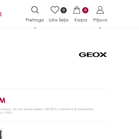
0
0
E
Pretraga
Lista želja
Korpa
Prijava
KM
 dostave. Za sve iznose preko 100,00 KM dostava je besplatna.
ovi i PDV.