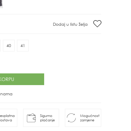
Dodaj u listu želja
40
41
KORPU
ovinama
esplatna
Sigurno
Mogućnost
ostava
plaćanje
zamjene