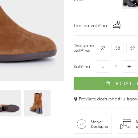
Tablica veličina
Dostupne
37
38
39
veličine
-
+
Količina
DODAJ
U 
Provjera dostupnosti u trg
Stanje:
B
Dostupno
d