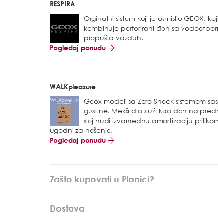
RESPIRA
Orginalni sistem koji je osmislio GEOX, ko
kombinuje perforirani đon sa vodoot
propušta vazduh.
Pogledaj ponudu
WALKpleasure
Geox modeli sa Zero Shock sistemom sasto
gustine. Mekši dio služi kao đon na pred
sloj nudi izvanrednu amortizaciju priliko
ugodni za nošenje.
Pogledaj ponudu
Zašto kupovati u Planici?
Dostava