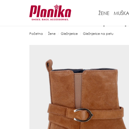
ŽENE
MUŠKA
Početna
Žene
Gležnjerice
Gležnjerice na petu