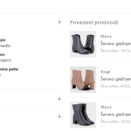
Povezani proizvodi
Mexx
oja:
Ženska gležnje
međa
Šifra artikla: 18Z
on:
mjetni
sina pete:
Hogl
5
Ženska gležnje
Šifra artikla: 49Z
Mexx
Ženska gležnje
Šifra artikla: 18Z