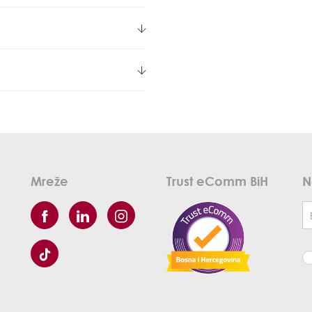
Mreže
Trust eComm BiH
N