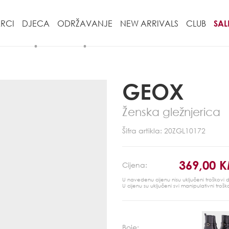
RCI
DJECA
ODRŽAVANJE
NEW ARRIVALS
CLUB
SAL
GEOX
Ženska gležnjerica
Šifra artikla: 20ZGL10172
369,00 
Cijena:
U navedenu cijenu nisu uključeni troškovi
U cijenu su uključeni svi manipulativni trošk
Boje: