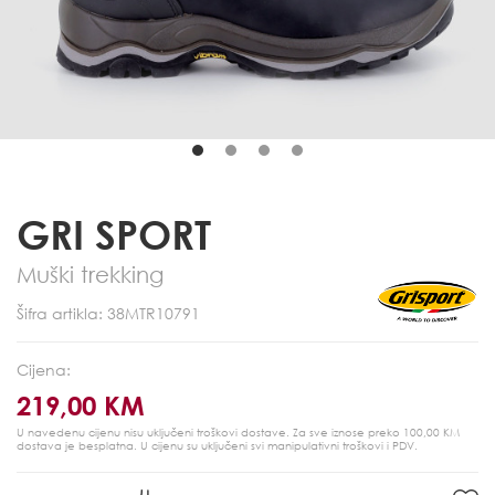
GRI SPORT
Muški trekking
Šifra artikla: 38MTR10791
Cijena:
219,00 KM
U navedenu cijenu nisu uključeni troškovi dostave. Za sve iznose preko 100,00 KM
dostava je besplatna.
U cijenu su uključeni svi manipulativni troškovi i PDV.