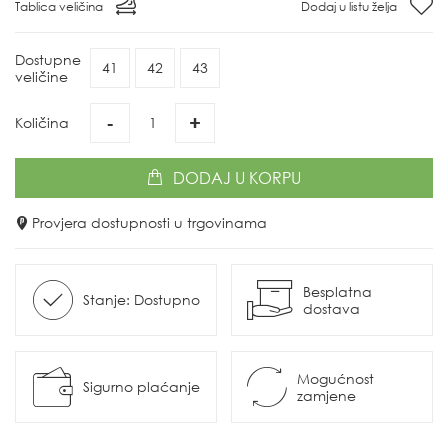
Tablica veličina
Dodaj u listu želja
Dostupne
41
42
43
veličine
-
+
Količina
DODAJ
U KORPU
Provjera dostupnosti u trgovinama
Besplatna
Stanje: Dostupno
dostava
Mogućnost
Sigurno plaćanje
zamjene