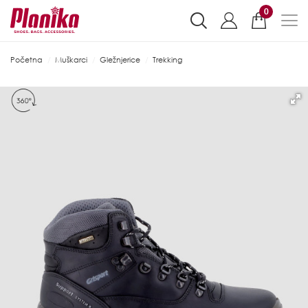
0
Početna
Muškarci
Gležnjerice
Trekking