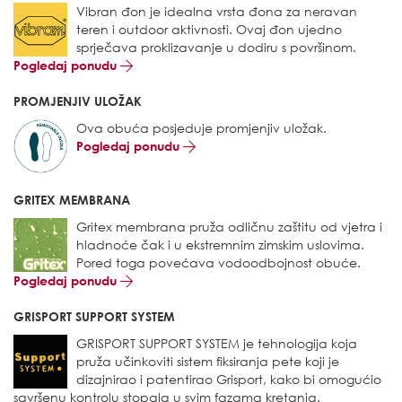
Vibran đon je idealna vrsta đona za neravan
teren i outdoor aktivnosti. Ovaj đon ujedno
sprječava proklizavanje u dodiru s površinom.
Pogledaj ponudu
PROMJENJIV ULOŽAK
Ova obuća posjeduje promjenjiv uložak.
Pogledaj ponudu
GRITEX MEMBRANA
Gritex membrana pruža odličnu zaštitu od vjetra i
hladnoće čak i u ekstremnim zimskim uslovima.
Pored toga povećava vodoodbojnost obuće.
Pogledaj ponudu
GRISPORT SUPPORT SYSTEM
GRISPORT SUPPORT SYSTEM je tehnologija koja
pruža učinkoviti sistem fiksiranja pete koji je
dizajnirao i patentirao Grisport, kako bi omogućio
savršenu kontrolu stopala u svim fazama kretanja.