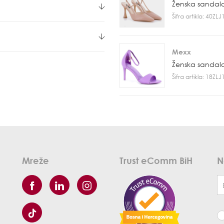
Ženska sandal
Šifra artikla: 40ZL
Mexx
Ženska sandal
Šifra artikla: 18ZL
Mreže
Trust eComm BiH
N