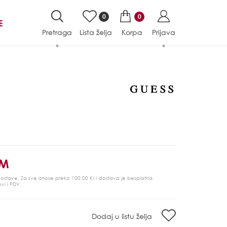
0
0
E
Pretraga
Lista želja
Korpa
Prijava
KM
 dostave. Za sve iznose preko 100,00 KM dostava je besplatna.
ovi i PDV.
Dodaj u listu želja