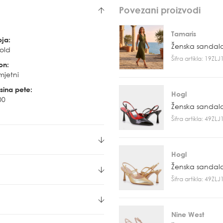
Povezani proizvodi
Tamaris
oja:
Ženska sandal
old
Šifra artikla: 19ZL
on:
mjetni
sina pete:
Hogl
00
Ženska sandal
Šifra artikla: 49ZL
Hogl
Ženska sandal
Šifra artikla: 49ZL
Nine West