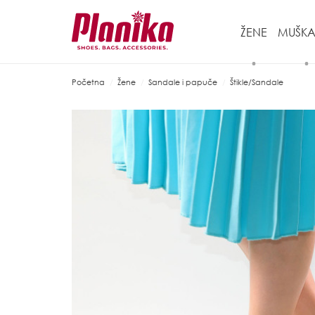
ŽENE
MUŠKA
Početna
Žene
Sandale i papuče
Štikle/Sandale