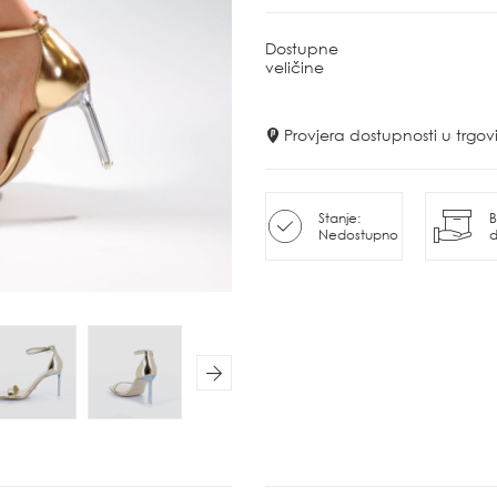
Dostupne
veličine
Provjera dostupnosti u trg
Stanje:
B
Nedostupno
d
Next