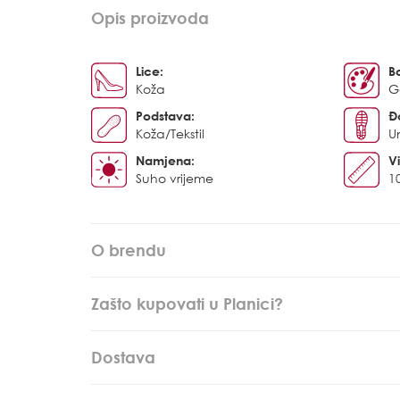
Opis proizvoda
Lice:
B
Koža
G
Podstava:
Đ
Koža/Tekstil
U
Namjena:
Vi
Suho vrijeme
1
O brendu
Zašto kupovati u Planici?
Dostava