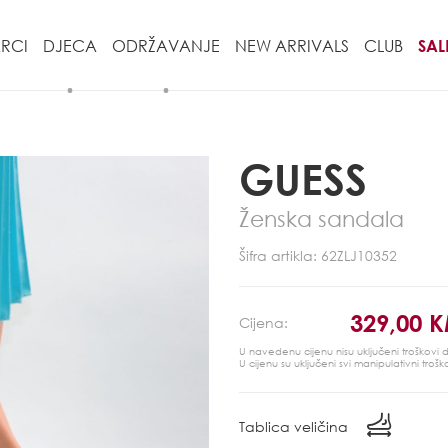
RCI
DJECA
ODRŽAVANJE
NEW ARRIVALS
CLUB
SAL
GUESS
Ženska sandala
Šifra artikla: 62ZLJ10352
329,00 
Cijena:
U navedenu cijenu nisu uključeni troškovi
U cijenu su uključeni svi manipulativni trošk
Tablica veličina