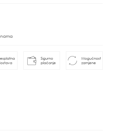
ovinama
esplatna
Sigurno
Mogućnost
ostava
plaćanje
zamjene