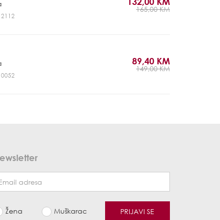
132,00 KM
a
165,00 KM
J12112
89,40 KM
a
149,00 KM
J10052
ewsletter
Žena
Muškarac
PRIJAVI SE