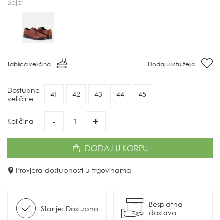
Boje:
Tablica veličina
Dodaj u listu želja
Dostupne
41
42
43
44
45
veličine
-
+
Količina
DODAJ
U KORPU
Provjera dostupnosti u trgovinama
Besplatna
Stanje: Dostupno
dostava