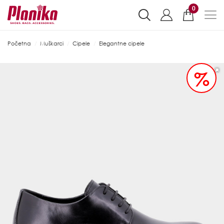
0
Početna
Muškarci
Cipele
Elegantne cipele
%