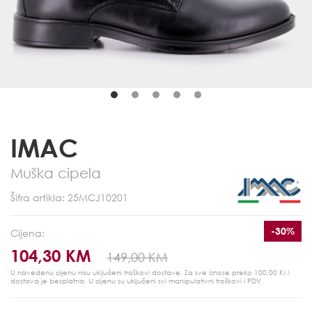
IMAC
Muška cipela
Šifra artikla: 25MCJ10201
-30%
Cijena:
104,30 KM
149,00 KM
U navedenu cijenu nisu uključeni troškovi dostave. Za sve iznose preko 100,00 KM
dostava je besplatna.
U cijenu su uključeni svi manipulativni troškovi i PDV.