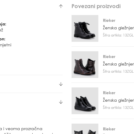
Povezani proizvodi
Rieker
oja:
Ženska gležnje
ež
Šifra artikla: 13Z
on:
mjetni
Rieker
Ženska gležnje
Šifra artikla: 13Z
Rieker
Ženska gležnje
Šifra artikla: 13Z
a i veoma prozračna
Rieker