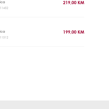
rica
219,00 KM
GL11452
rica
199,00 KM
GL11512