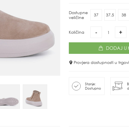
Dostupne
37
37.5
38
veličine
-
+
Količina
DODAJ
U 
Provjera dostupnosti u trg
Stanje:
B
Dostupno
d