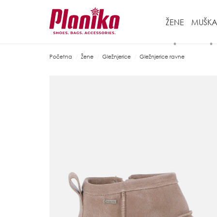
ŽENE
MUŠKA
Početna
Žene
Gležnjerice
Gležnjerice ravne