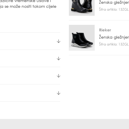
ličite vremenske uslove i
Ženska gležnje
a se može nositi tokom cijele
Šifra artikla: 13Z
Rieker
Ženska gležnje
Šifra artikla: 13Z