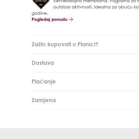
četveroslojna membrana. Pogodna za raz
outdoor aktivnosti. Idealna za obuću koj
godine.
Pogledaj ponudu
Zašto kupovati u Planici?
Dostava
Plaćanje
Zamjena