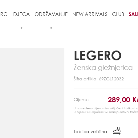
RCI
DJECA
ODRŽAVANJE
NEW ARRIVALS
CLUB
SAL
LEGERO
Ženska gležnjerica
Šifra artikla: 69ZGL12032
289,00 
Cijena:
U navedenu cijenu nisu uključeni troškovi
U cijenu su uključeni svi manipulativni trošk
Tablica veličina