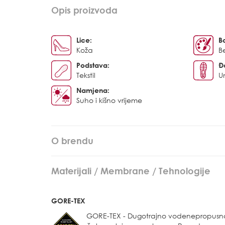
Opis proizvoda
Lice:
B
Koža
B
Podstava:
Đ
Tekstil
U
Namjena:
Suho i kišno vrijeme
O brendu
Materijali / Membrane / Tehnologije
GORE-TEX
GORE-TEX - Dugotrajno vodenepropusn