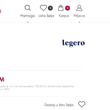
0
0
E
Pretraga
Lista želja
Korpa
Prijava
KM
 dostave. Za sve iznose preko 100,00 KM dostava je besplatna.
ovi i PDV.
Dodaj u listu želja