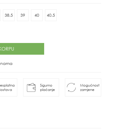
38.5
39
40
40.5
KORPU
ovinama
esplatna
Sigurno
Mogućnost
ostava
plaćanje
zamjene