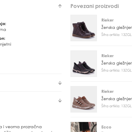
Povezani proizvodi
Rieker
oja:
Ženska gležnje
rna
Šifra artikla: 13Z
on:
mjetni
Rieker
Ženska gležnje
Šifra artikla: 13Z
Rieker
Ženska gležnje
Šifra artikla: 13Z
a i veoma prozračna
Ecco