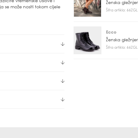
ličite vremenske uslove i
Ženska gležnje
a se može nositi tokom cijele
Šifra artikla: 66Z
Ecco
Ženska gležnje
Šifra artikla: 66Z