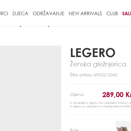
RCI
DJECA
ODRŽAVANJE
NEW ARRIVALS
CLUB
SAL
LEGERO
Ženska gležnjerica
Šifra artikla: 69ZGL12042
289,00 
Cijena:
U navedenu cijenu nisu uključeni troškovi
U cijenu su uključeni svi manipulativni trošk
Boje: