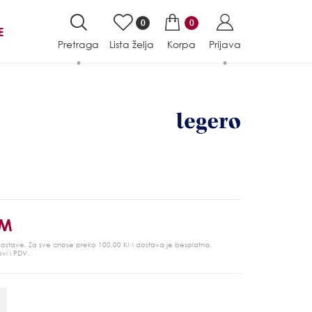
0
0
E
Pretraga
Lista želja
Korpa
Prijava
KM
 dostave. Za sve iznose preko 100,00 KM dostava je besplatna.
ovi i PDV.