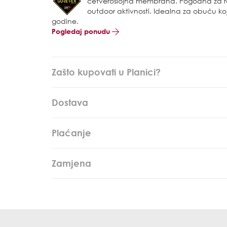
četveroslojna membrana. Pogodna za raz
outdoor aktivnosti. Idealna za obuću koj
godine.
Pogledaj ponudu
Zašto kupovati u Planici?
Dostava
Plaćanje
Zamjena