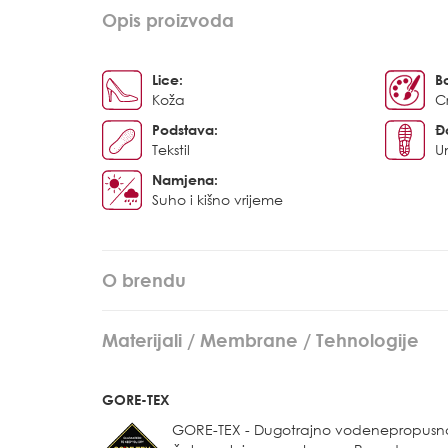
Opis proizvoda
Lice:
B
Koža
C
Podstava:
Đ
Tekstil
U
Namjena:
Suho i kišno vrijeme
O brendu
Materijali / Membrane / Tehnologije
GORE-TEX
GORE-TEX - Dugotrajno vodenepropusn