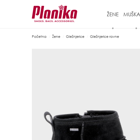
ŽENE
MUŠKA
Početna
Žene
Gležnjerice
Gležnjerice ravne