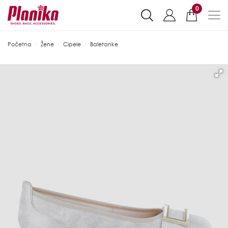
0
Početna
Žene
Cipele
Baletanke