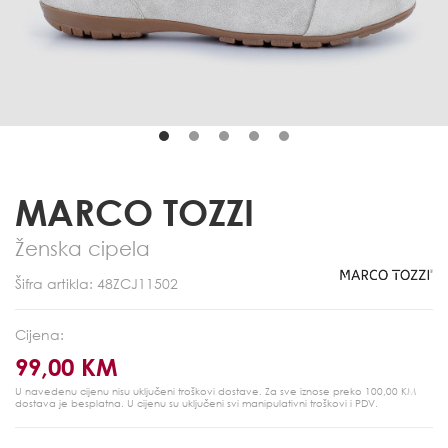
MARCO TOZZI
Ženska cipela
Šifra artikla: 48ZCJ11502
Cijena:
99,00 KM
U navedenu cijenu nisu uključeni troškovi dostave. Za sve iznose preko 100,00 KM
dostava je besplatna.
U cijenu su uključeni svi manipulativni troškovi i PDV.