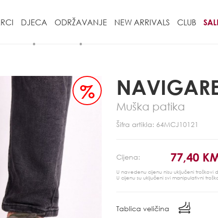
RCI
DJECA
ODRŽAVANJE
NEW ARRIVALS
CLUB
SAL
NAVIGAR
%
Muška patika
Šifra artikla: 64MCJ10121
77,40 K
Cijena:
U navedenu cijenu nisu uključeni troškovi
U cijenu su uključeni svi manipulativni trošk
Tablica veličina