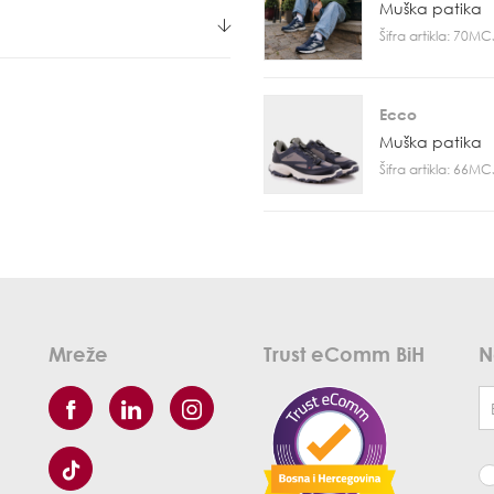
Muška patika
Šifra artikla: 70M
Ecco
Muška patika
Šifra artikla: 66M
Mreže
Trust eComm BiH
N