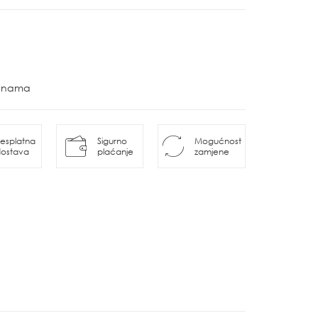
ovinama
esplatna
Sigurno
Mogućnost
ostava
plaćanje
zamjene