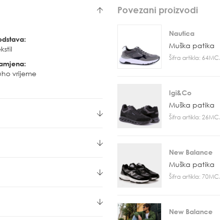
Povezani proizvodi
Nautica
odstava:
Muška patika
kstil
Šifra artikla: 64M
amjena:
uho vrijeme
Igi&Co
Muška patika
Šifra artikla: 26M
New Balance
Muška patika
Šifra artikla: 70M
New Balance