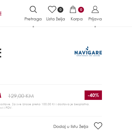
0
0
E
Pretraga
Lista želja
Korpa
Prijava
E
M
-40%
129,00 KM
 dostave. Za sve iznose preko 100,00 KM dostava je besplatna.
ovi i PDV.
Dodaj u listu želja