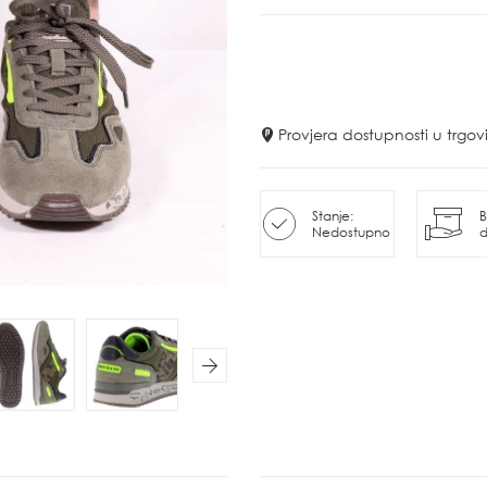
Provjera dostupnosti u trg
Stanje:
B
Nedostupno
d
Next