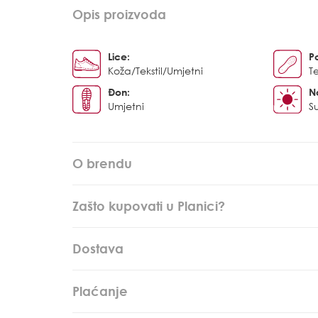
Opis proizvoda
Lice:
P
Koža/Tekstil/Umjetni
Te
Đon:
N
Umjetni
S
O brendu
Zašto kupovati u Planici?
Dostava
Plaćanje