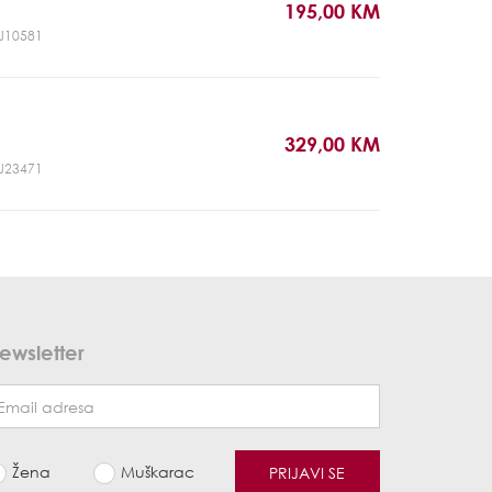
195,00 KM
CJ10581
329,00 KM
CJ23471
ewsletter
Žena
Muškarac
PRIJAVI SE