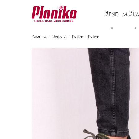
ŽENE
MUŠKA
Početna
Muškarci
Patike
Patike