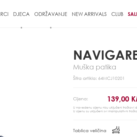
RCI
DJECA
ODRŽAVANJE
NEW ARRIVALS
CLUB
SAL
NAVIGAR
Muška patika
Šifra artikla: 64MCJ10201
139,00 
Cijena:
U navedenu cijenu nisu uključeni troškovi
U cijenu su uključeni svi manipulativni trošk
Tablica veličina