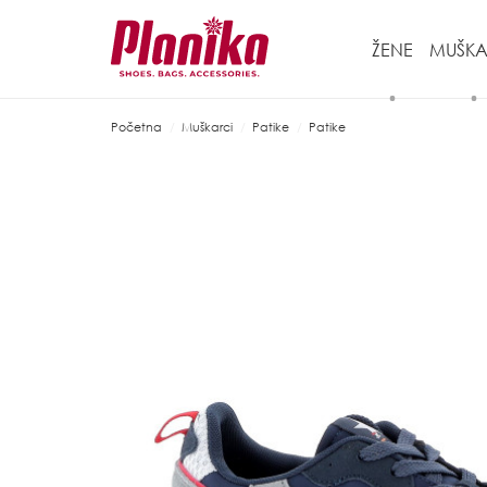
ŽENE
MUŠKA
Početna
Muškarci
Patike
Patike