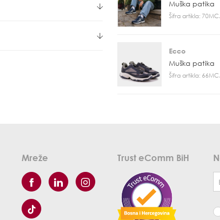
Muška patika
Šifra artikla: 70M
Ecco
Muška patika
Šifra artikla: 66M
Mreže
Trust eComm BiH
N