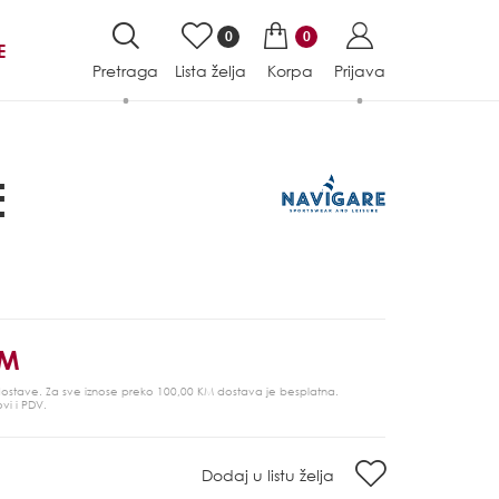
0
0
E
Pretraga
Lista želja
Korpa
Prijava
E
KM
 dostave. Za sve iznose preko 100,00 KM dostava je besplatna.
ovi i PDV.
Dodaj u listu želja