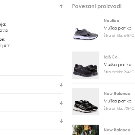
Povezani proizvodi
Nautica
oja:
Muška patika
lava
Šifra artikla: 64M
on:
mjetni
Igi&Co
Muška patika
Šifra artikla: 26M
New Balance
Muška patika
Šifra artikla: 70M
New Balance