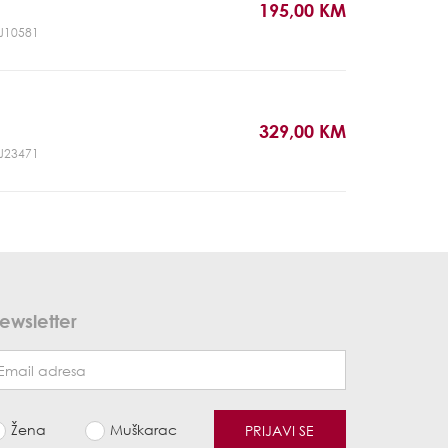
195,00 KM
CJ10581
329,00 KM
CJ23471
ewsletter
Žena
Muškarac
PRIJAVI SE