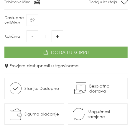
Tablica veličina
Dodaj u listu želja
Dostupne
39
veličine
-
+
Količina
DODAJ
U KORPU
Provjera dostupnosti u trgovinama
Besplatna
Stanje: Dostupno
dostava
Mogućnost
Sigurno plaćanje
zamjene