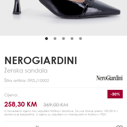
NEROGIARDINI
Ženska sandala
Šifra artikla: 09ZLJ10002
-30%
Cijena:
258,30 KM
369,00 KM
U navedenu cijenu nisu uključeni troškovi dostave. Za sve iznose preko 100,00 KM
dostava je besplatna.
U cijenu su uključeni svi manipulativni troškovi i PDV.