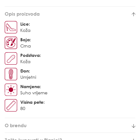
Opis proizvoda
Lice:
Koža
Boja:
Crna
Podstava:
Koža
Đon:
Umjetni
Namjena:
Suho vrijeme
Visina pete:
80
O brendu
Zašto kupovati u Planici?