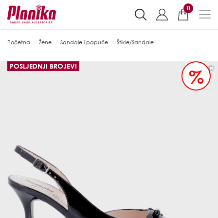
0
Početna
Žene
Sandale i papuče
Štikle/Sandale
POSLJEDNJI BROJEVI
%