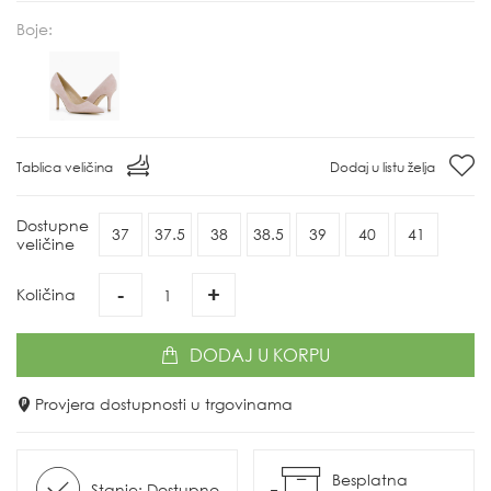
Boje:
Tablica veličina
Dodaj u listu želja
Dostupne
37
37.5
38
38.5
39
40
41
veličine
-
+
Količina
DODAJ
U KORPU
Provjera dostupnosti u trgovinama
Besplatna
Stanje: Dostupno