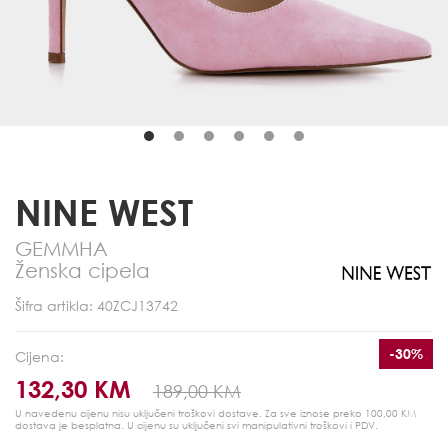
NINE WEST
GEMMHA
Ženska cipela
Šifra artikla: 40ZCJ13742
-30%
Cijena:
132,30 KM
189,00 KM
U navedenu cijenu nisu uključeni troškovi dostave. Za sve iznose preko 100,00 KM
dostava je besplatna.
U cijenu su uključeni svi manipulativni troškovi i PDV.