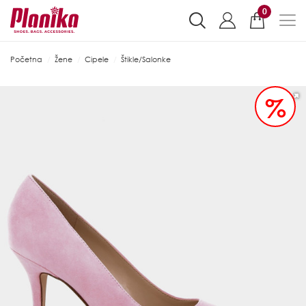
0
Početna
Žene
Cipele
Štikle/Salonke
%