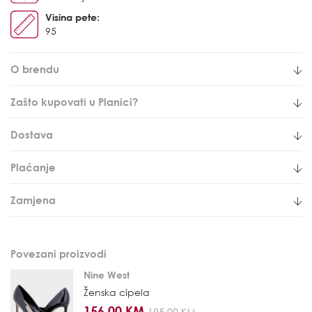
Visina pete:
95
O brendu
Zašto kupovati u Planici?
Dostava
Plaćanje
Zamjena
Povezani proizvodi
Nine West
Ženska cipela
156,00 KM
195,00 KM