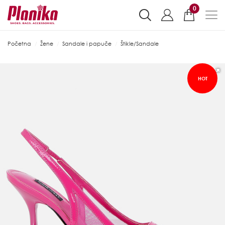
0
Početna
Žene
Sandale i papuče
Štikle/Sandale
HOT