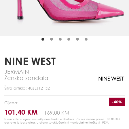
NINE WEST
JERMAIN
Ženska sandala
Šifra artikla: 40ZLJ12152
-40%
Cijena:
101,40 KM
169,00 KM
U navedenu cijenu nisu uključeni troškovi dostave. Za sve iznose preko 100,00 KM
dostava je besplatna.
U cijenu su uključeni svi manipulativni troškovi i PDV.