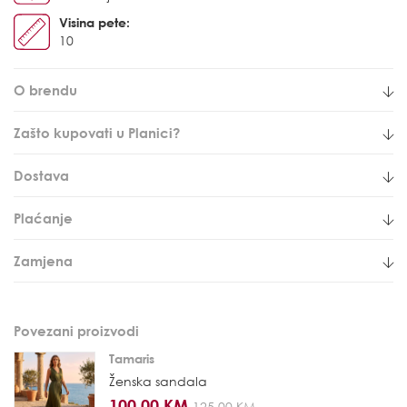
Visina pete:
10
O brendu
Zašto kupovati u Planici?
Dostava
Plaćanje
Zamjena
Povezani proizvodi
Tamaris
Ženska sandala
100,00 KM
125,00 KM