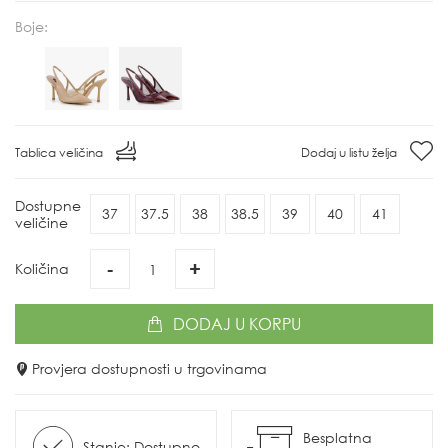
Boje:
Tablica veličina
Dodaj u listu želja
Dostupne
37
37.5
38
38.5
39
40
41
veličine
-
+
Količina
DODAJ
U KORPU
Provjera dostupnosti u trgovinama
Besplatna
Stanje: Dostupno