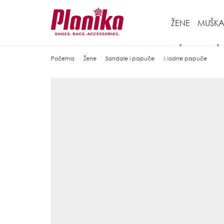
ŽENE
MUŠKA
Početna
Žene
Sandale i papuče
Modne papuče