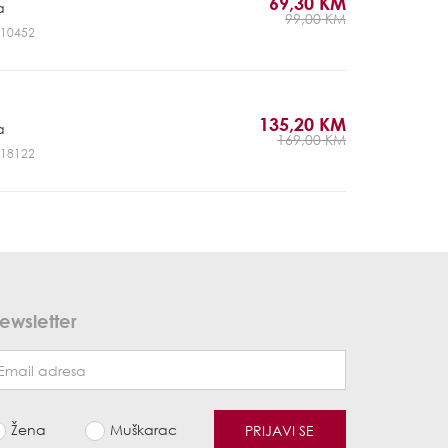
69,30 KM
a
99,00 KM
NV10452
135,20 KM
a
169,00 KM
NV18122
ewsletter
Žena
Muškarac
PRIJAVI SE