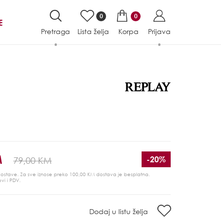
0
0
E
Pretraga
Lista želja
Korpa
Prijava
M
-20%
79,00 KM
 dostave. Za sve iznose preko 100,00 KM dostava je besplatna.
ovi i PDV.
Dodaj u listu želja