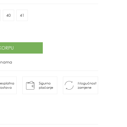
40
41
KORPU
ovinama
esplatna
Sigurno
Mogućnost
ostava
plaćanje
zamjene