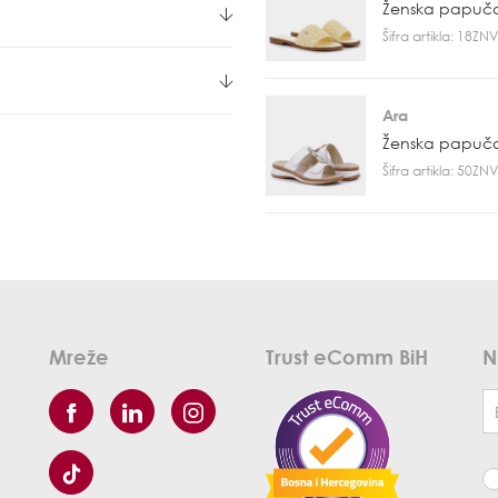
Ženska papuč
Šifra artikla: 18Z
Ara
Ženska papuč
Šifra artikla: 50Z
Mreže
Trust eComm BiH
N