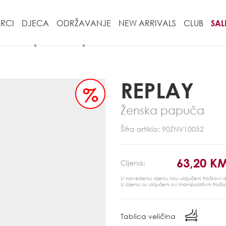
RCI
DJECA
ODRŽAVANJE
NEW ARRIVALS
CLUB
SAL
REPLAY
%
Ženska papuča
Šifra artikla: 90ZNV10052
63,20 K
Cijena:
U navedenu cijenu nisu uključeni troškovi
U cijenu su uključeni svi manipulativni trošk
Tablica veličina