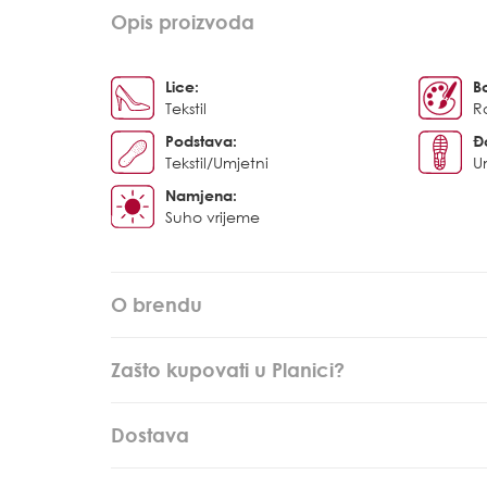
Opis proizvoda
Lice:
B
Tekstil
R
Podstava:
Đ
Tekstil/Umjetni
U
Namjena:
Suho vrijeme
O brendu
Zašto kupovati u Planici?
Dostava