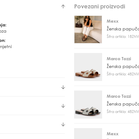
Povezani proizvodi
Mexx
oja:
Ženska papuč
oza
Šifra artikla: 18Z
on:
mjetni
Marco Tozzi
Ženska papuč
Šifra artikla: 48Z
Marco Tozzi
Ženska papuč
Šifra artikla: 48Z
Mexx