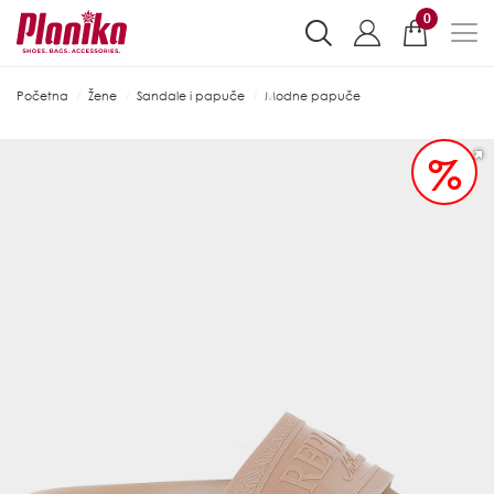
0
Početna
Žene
Sandale i papuče
Modne papuče
%