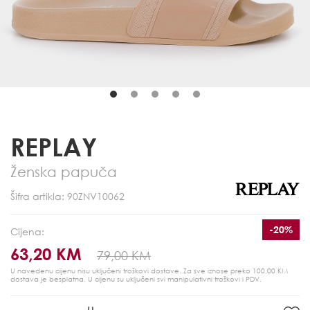
REPLAY
Ženska papuča
Šifra artikla: 90ZNV10062
-20%
Cijena:
63,20 KM
79,00 KM
U navedenu cijenu nisu uključeni troškovi dostave. Za sve iznose preko 100,00 KM
dostava je besplatna.
U cijenu su uključeni svi manipulativni troškovi i PDV.