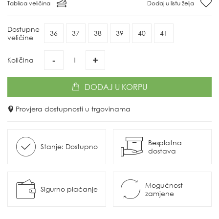
Tablica veličina
Dodaj u listu želja
Dostupne
36
37
38
39
40
41
veličine
-
+
Količina
DODAJ
U KORPU
Provjera dostupnosti u trgovinama
Besplatna
Stanje: Dostupno
dostava
Mogućnost
Sigurno plaćanje
zamjene