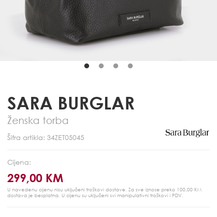
SARA BURGLAR
Ženska torba
Šifra artikla: 34ZET05045
Cijena:
299,00 KM
U navedenu cijenu nisu uključeni troškovi dostave. Za sve iznose preko 100,00 KM
dostava je besplatna.
U cijenu su uključeni svi manipulativni troškovi i PDV.