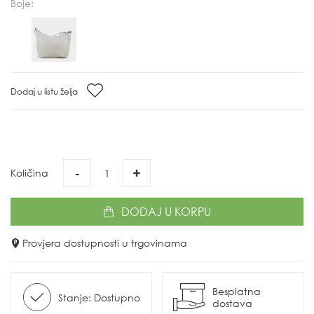
Boje:
Dodaj u listu želja
-
+
Količina
DODAJ
U KORPU
Provjera dostupnosti u trgovinama
Besplatna
Stanje: Dostupno
dostava