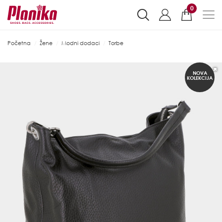
0
Početna
Žene
Modni dodaci
Torbe
NOVA
KOLEKCIJA