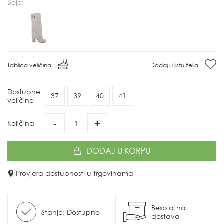
Boje:
Tablica veličina
Dodaj u listu želja
Dostupne
37
39
40
41
veličine
-
+
Količina
DODAJ
U KORPU
Provjera dostupnosti u trgovinama
Besplatna
Stanje: Dostupno
dostava