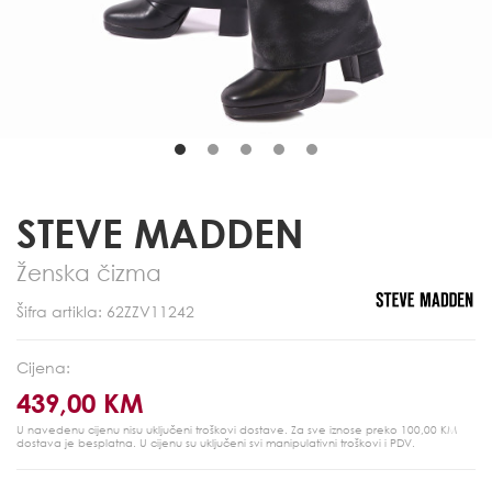
STEVE MADDEN
Ženska čizma
Šifra artikla: 62ZZV11242
Cijena:
439,00 KM
U navedenu cijenu nisu uključeni troškovi dostave. Za sve iznose preko 100,00 KM
dostava je besplatna.
U cijenu su uključeni svi manipulativni troškovi i PDV.