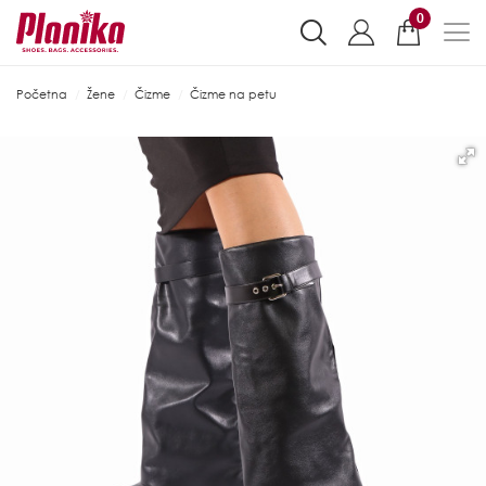
0
Početna
Žene
Čizme
Čizme na petu