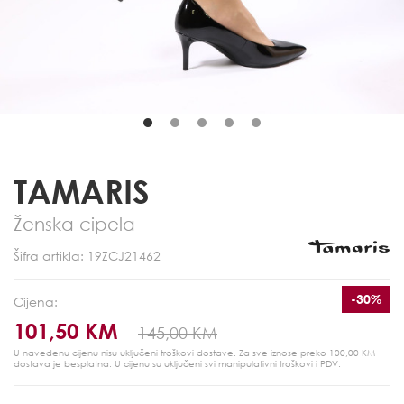
TAMARIS
Ženska cipela
Šifra artikla: 19ZCJ21462
-30%
Cijena:
101,50 KM
145,00 KM
U navedenu cijenu nisu uključeni troškovi dostave. Za sve iznose preko 100,00 KM
dostava je besplatna.
U cijenu su uključeni svi manipulativni troškovi i PDV.