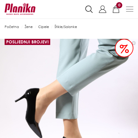
0
Početna
Žene
Cipele
Štikle/Salonke
POSLJEDNJI BROJEVI
%