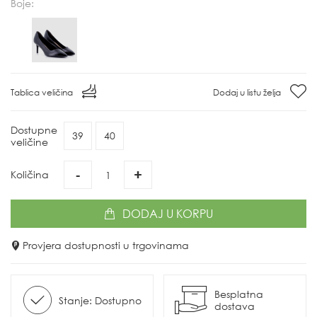
Boje:
Tablica veličina
Dodaj u listu želja
Dostupne
39
40
veličine
-
+
Količina
DODAJ
U KORPU
Provjera dostupnosti u trgovinama
Besplatna
Stanje: Dostupno
dostava