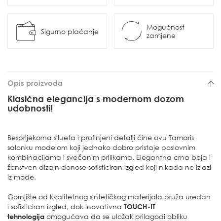
Mogućnost
Sigurno plaćanje
zamjene
Opis proizvoda
Klasična elegancija s modernom dozom
udobnosti!
Besprijekorna silueta i profinjeni detalji čine ovu Tamaris
salonku modelom koji jednako dobro pristaje poslovnim
kombinacijama i svečanim prilikama. Elegantna crna boja i
ženstven dizajn donose sofisticiran izgled koji nikada ne izlazi
iz mode.
Gornjište od kvalitetnog sintetičkog materijala pruža uredan
i sofisticiran izgled, dok inovativna
TOUCH-IT
tehnologija
omogućava da se uložak prilagodi obliku