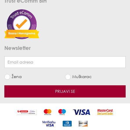
Trust eComm BiH
Newsletter
Žena
Muškarac
PRIJAVI SE