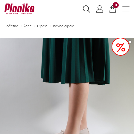
0
Početna
Žene
Cipele
Ravne cipele
%