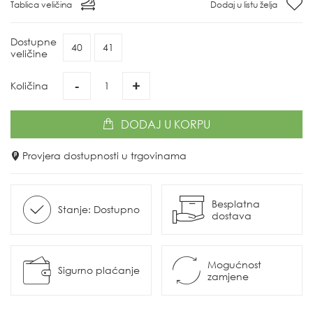
Tablica veličina
Dodaj u listu želja
Dostupne
40
41
veličine
-
+
Količina
DODAJ
U KORPU
Provjera dostupnosti u trgovinama
Besplatna
Stanje: Dostupno
dostava
Mogućnost
Sigurno plaćanje
zamjene