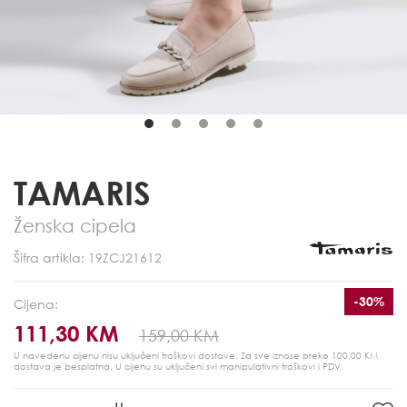
TAMARIS
Ženska cipela
Šifra artikla: 19ZCJ21612
-30%
Cijena:
111,30 KM
159,00 KM
U navedenu cijenu nisu uključeni troškovi dostave. Za sve iznose preko 100,00 KM
dostava je besplatna.
U cijenu su uključeni svi manipulativni troškovi i PDV.