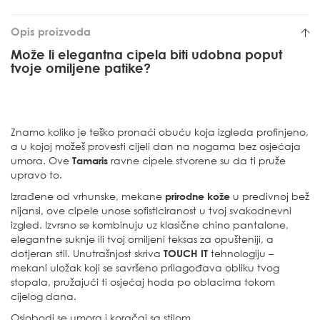
Opis proizvoda
Može li elegantna cipela biti udobna poput
tvoje omiljene patike?
Znamo koliko je teško pronaći obuću koja izgleda profinjeno,
a u kojoj možeš provesti cijeli dan na nogama bez osjećaja
umora. Ove
Tamaris
ravne cipele stvorene su da ti pruže
upravo to.
Izrađene od vrhunske, mekane
prirodne kože
u predivnoj bež
nijansi, ove cipele unose sofisticiranost u tvoj svakodnevni
izgled. Izvrsno se kombinuju uz klasične chino pantalone,
elegantne suknje ili tvoj omiljeni teksas za opušteniji, a
dotjeran stil. Unutrašnjost skriva
TOUCH IT
tehnologiju –
mekani uložak koji se savršeno prilagođava obliku tvog
stopala, pružajući ti osjećaj hoda po oblacima tokom
cijelog dana.
Oslobodi se umora i koračaj sa stilom.