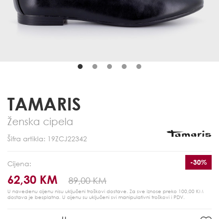
TAMARIS
Ženska cipela
Šifra artikla: 19ZCJ22342
-30%
Cijena:
62,30 KM
89,00 KM
U navedenu cijenu nisu uključeni troškovi dostave. Za sve iznose preko 100,00 KM
dostava je besplatna.
U cijenu su uključeni svi manipulativni troškovi i PDV.