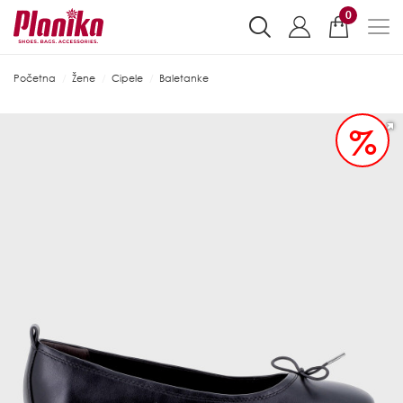
0
Početna
Žene
Cipele
Baletanke
%