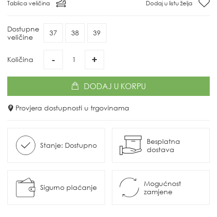
Tablica veličina
Dodaj u listu želja
Dostupne
37
38
39
veličine
-
+
Količina
DODAJ
U KORPU
Provjera dostupnosti u trgovinama
Besplatna
Stanje: Dostupno
dostava
Mogućnost
Sigurno plaćanje
zamjene