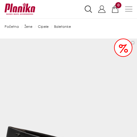
0
Početna
Žene
Cipele
Baletanke
%