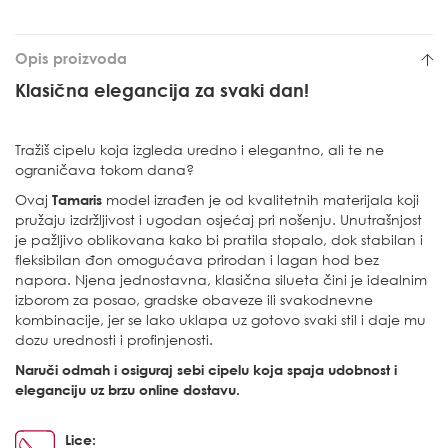
Opis proizvoda
Klasična elegancija za svaki dan!
Tražiš cipelu koja izgleda uredno i elegantno, ali te ne
ograničava tokom dana?
Ovaj
Tamaris
model izrađen je od kvalitetnih materijala koji
pružaju izdržljivost i ugodan osjećaj pri nošenju. Unutrašnjost
je pažljivo oblikovana kako bi pratila stopalo, dok stabilan i
fleksibilan đon omogućava prirodan i lagan hod bez
napora. Njena jednostavna, klasična silueta čini je idealnim
izborom za posao, gradske obaveze ili svakodnevne
kombinacije, jer se lako uklapa uz gotovo svaki stil i daje mu
dozu urednosti i profinjenosti.
Naruči odmah i osiguraj sebi cipelu koja spaja udobnost i
eleganciju uz brzu online dostavu.
Lice: