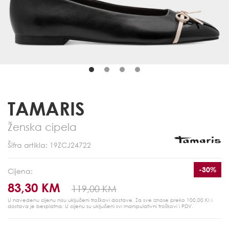
TAMARIS
Ženska cipela
Šifra artikla: 19ZCJ24722
-30%
Cijena:
83,30 KM
119,00 KM
U navedenu cijenu nisu uključeni troškovi dostave. Za sve iznose preko 100,00 KM
dostava je besplatna.
U cijenu su uključeni svi manipulativni troškovi i PDV.