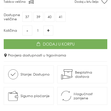
Tablica veličina
Dodaj u listu želja
Dostupne
37
39
40
41
veličine
-
+
Količina
DODAJ
U KORPU
Provjera dostupnosti u trgovinama
Besplatna
Stanje: Dostupno
dostava
Mogućnost
Sigurno plaćanje
zamjene