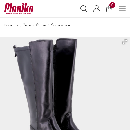
0
Početna
Žene
Čizme
Čizme ravne