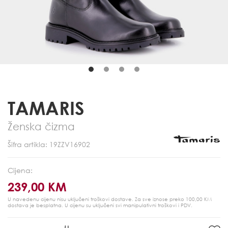
TAMARIS
Ženska čizma
Šifra artikla: 19ZZV16902
Cijena:
239,00 KM
U navedenu cijenu nisu uključeni troškovi dostave. Za sve iznose preko 100,00 KM
dostava je besplatna.
U cijenu su uključeni svi manipulativni troškovi i PDV.