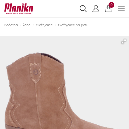
0
Početna
Žene
Gležnjerice
Gležnjerice na petu