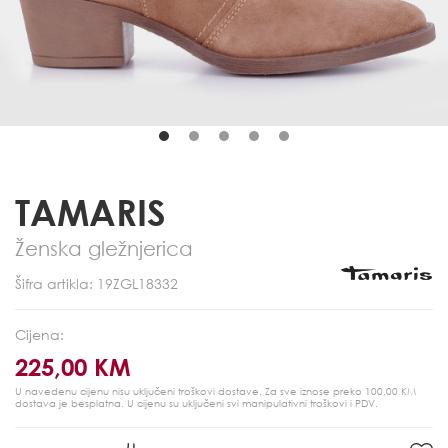
TAMARIS
Ženska gležnjerica
Šifra artikla: 19ZGL18332
Cijena:
225,00 KM
U navedenu cijenu nisu uključeni troškovi dostave. Za sve iznose preko 100,00 KM
dostava je besplatna.
U cijenu su uključeni svi manipulativni troškovi i PDV.