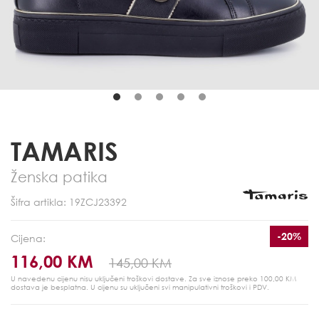
TAMARIS
Ženska patika
Šifra artikla: 19ZCJ23392
-20%
Cijena:
116,00 KM
145,00 KM
U navedenu cijenu nisu uključeni troškovi dostave. Za sve iznose preko 100,00 KM
dostava je besplatna.
U cijenu su uključeni svi manipulativni troškovi i PDV.