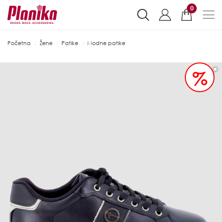
0
Početna
Žene
Patike
Modne patike
%