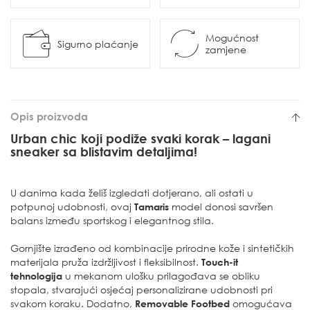
Mogućnost
Sigurno plaćanje
zamjene
Opis proizvoda
Urban chic koji podiže svaki korak – lagani
sneaker sa blistavim detaljima!
U danima kada želiš izgledati dotjerano, ali ostati u
potpunoj udobnosti, ovaj
Tamaris
model donosi savršen
balans između sportskog i elegantnog stila.
Gornjište izrađeno od kombinacije prirodne kože i sintetičkih
materijala pruža izdržljivost i fleksibilnost.
Touch-it
tehnologija
u mekanom ulošku prilagođava se obliku
stopala, stvarajući osjećaj personalizirane udobnosti pri
svakom koraku. Dodatno,
Removable Footbed
omogućava