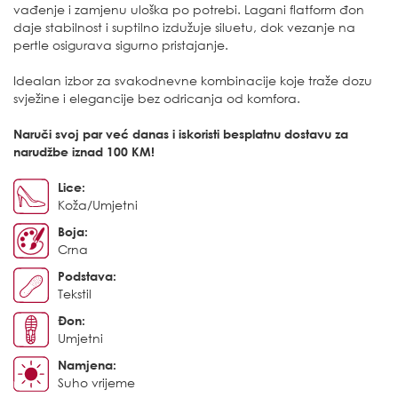
vađenje i zamjenu uloška po potrebi. Lagani flatform đon
daje stabilnost i suptilno izdužuje siluetu, dok vezanje na
pertle osigurava sigurno pristajanje.
Idealan izbor za svakodnevne kombinacije koje traže dozu
svježine i elegancije bez odricanja od komfora.
Naruči svoj par već danas i iskoristi besplatnu dostavu za
narudžbe iznad 100 KM!
Lice:
Koža/Umjetni
Boja:
Crna
Podstava:
Tekstil
Đon:
Umjetni
Namjena:
Suho vrijeme