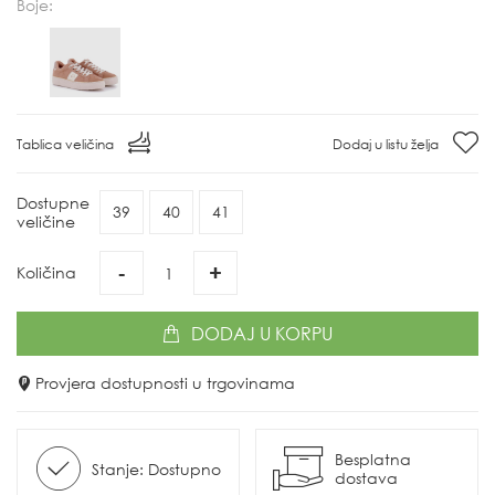
Boje:
Tablica veličina
Dodaj u listu želja
Dostupne
39
40
41
veličine
-
+
Količina
DODAJ
U KORPU
Provjera dostupnosti u trgovinama
Besplatna
Stanje: Dostupno
dostava