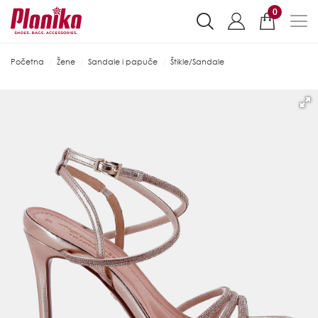
0
Početna
Žene
Sandale i papuče
Štikle/Sandale