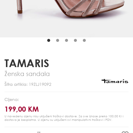
TAMARIS
Ženska sandala
Šifra artikla: 19ZLJ19092
Cijena:
199,00 KM
U navedenu cijenu nisu uključeni troškovi dostave. Za sve iznose preko 100,00 KM
dostava je besplatna.
U cijenu su uključeni svi manipulativni troškovi i PDV.