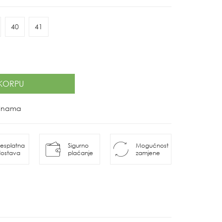
40
41
KORPU
ovinama
esplatna
Sigurno
Mogućnost
ostava
plaćanje
zamjene