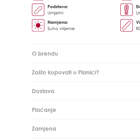
Podstava:
Đ
Umjetni
U
Namjena:
Vi
Suho vrijeme
8
O brendu
Zašto kupovati u Planici?
Dostava
Plaćanje
Zamjena