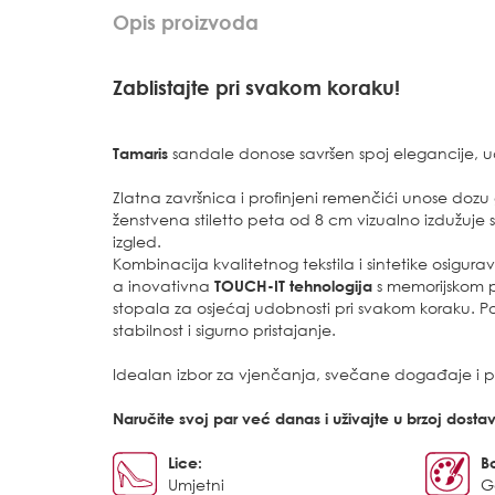
Opis proizvoda
Zablistajte pri svakom koraku!
Tamaris
sandale donose savršen spoj elegancije, u
Zlatna završnica i profinjeni remenčići unose dozu 
ženstvena stiletto peta od 8 cm vizualno izdužuje si
izgled.
Kombinacija kvalitetnog tekstila i sintetike osigur
a inovativna
TOUCH-IT tehnologija
s memorijskom 
stopala za osjećaj udobnosti pri svakom koraku.
stabilnost i sigurno pristajanje.
Idealan izbor za vjenčanja, svečane događaje i po
Naručite svoj par već danas i uživajte u brzoj dosta
Lice:
B
Umjetni
G