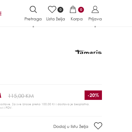
0
0
E
Pretraga
Lista želja
Korpa
Prijava
M
-20%
115,00 KM
 dostave. Za sve iznose preko 100,00 KM dostava je besplatna.
ovi i PDV.
Dodaj u listu želja