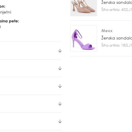
Ženska sandal
on:
Šifra artikla: 40ZL
mjetni
sina pete:
0
Mexx
Ženska sandal
Šifra artikla: 18ZL