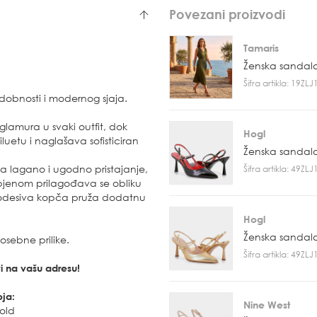
Povezani proizvodi
Tamaris
Ženska sandal
Šifra artikla: 19ZL
dobnosti i modernog sjaja.
glamura u svaki outfit, dok
Hogl
luetu i naglašava sofisticiran
Ženska sandal
ava lagano i ugodno pristajanje,
Šifra artikla: 49ZL
pjenom prilagođava se obliku
 Podesiva kopča pruža dodatnu
Hogl
Ženska sandal
sebne prilike.
Šifra artikla: 49ZL
vi na vašu adresu!
oja:
Nine West
old