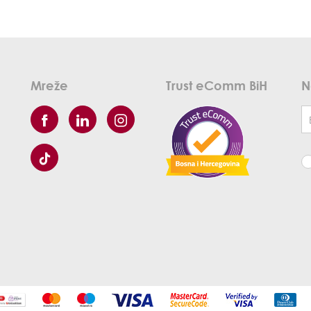
Mreže
Trust eComm BiH
N