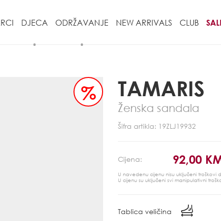
RCI
DJECA
ODRŽAVANJE
NEW ARRIVALS
CLUB
SAL
TAMARIS
%
Ženska sandala
Šifra artikla: 19ZLJ19932
92,00 K
Cijena:
U navedenu cijenu nisu uključeni troškovi
U cijenu su uključeni svi manipulativni trošk
Tablica veličina