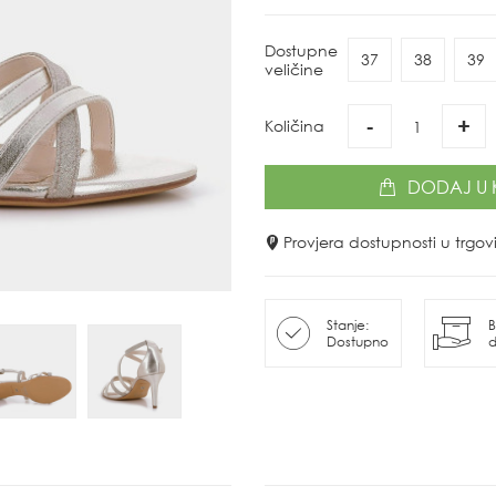
Dostupne
37
38
39
veličine
-
+
Količina
DODAJ
U 
Provjera dostupnosti u trg
Stanje:
B
Dostupno
d