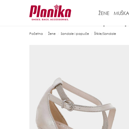
ŽENE
MUŠKA
Početna
Žene
Sandale i papuče
Štikle/Sandale