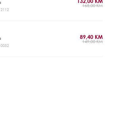
132,00 KM
a
165,00 KM
J12112
89,40 KM
a
149,00 KM
J10052