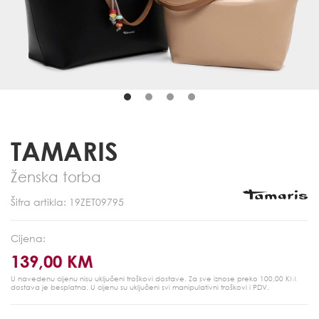
TAMARIS
Ženska torba
Šifra artikla: 19ZET09795
Cijena:
139,00 KM
U navedenu cijenu nisu uključeni troškovi dostave. Za sve iznose preko 100,00 KM
dostava je besplatna.
U cijenu su uključeni svi manipulativni troškovi i PDV.