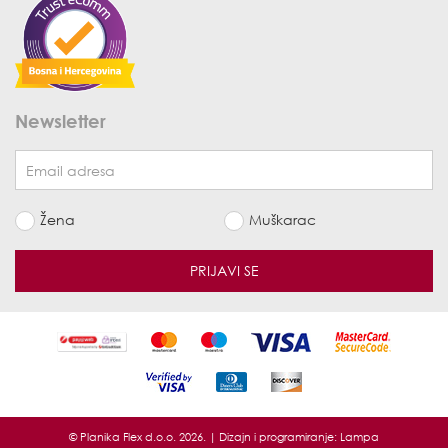
Newsletter
Žena
Muškarac
PRIJAVI SE
© Planika Flex d.o.o. 2026. | Dizajn i programiranje:
Lampa