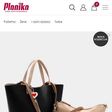
0
Početna
Žene
Modni dodaci
Torbe
NOVA
KOLEKCIJA