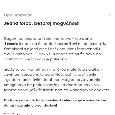
Opis proizvoda
Jedna torba, bezbroj mogućnosti!
Elegantna, prostrana i spremna za svaki dio dana –
Tamaris
torba lako će postati vaš omiljeni modni saveznik.
Kombinacija nijansi crne i bež unosi dozu ženstvenosti u
svaku kombinaciju, dok veliki kapacitet pruža dovoljno
prostora za sve što vam je potrebno.
Izrađena od kvalitetnog sintetičkog materijala s glatkom
završnom obradom, torba privlači pažnju profinjenim
izgledom i praktičnim detaljima. Magnetno zatvaranje
omogućava brz pristup sadržaju, a dodatna odvojiva
torbica donosi još više fleksibilnosti za svakodnevne obaveze.
Dodajte svom stilu funkcionalnost i eleganciju – naručite već
danas i uživajte u brzoj dostavi!