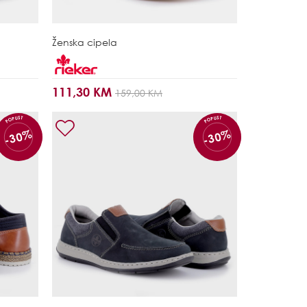
Ženska cipela
111,30 KM
159,00 KM
POPUST
POPUST
-30%
-30%