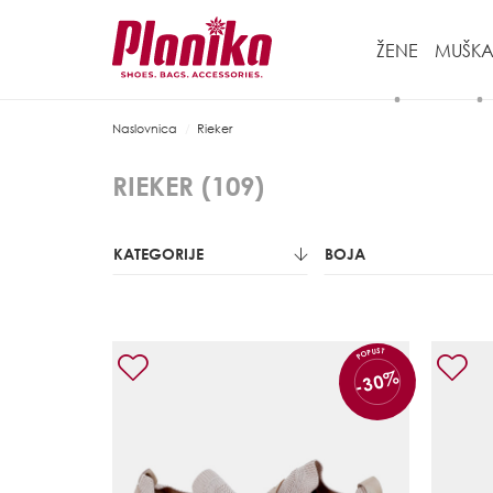
ŽENE
MUŠKA
Naslovnica
Rieker
RIEKER (
109
)
KATEGORIJE
BOJA
POPUST
-30%