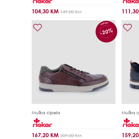
104,30 KM
111,3
149,00 KM
POPUST
-20%
Muška cipela
Muška c
167,20 KM
159,2
209,00 KM