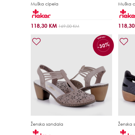
Muška cipela
Muška c
118,30 KM
118,3
169,00 KM
POPUST
-30%
Ženska sandala
Ženska 