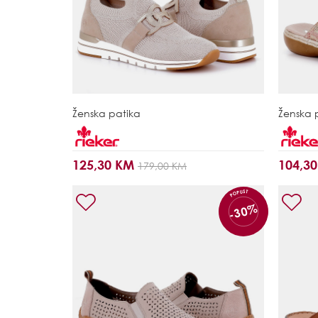
Ženska patika
Ženska
125,30 KM
104,3
179,00 KM
POPUST
-30%