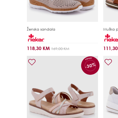
Ženska sandala
Muška 
118,30 KM
111,3
169,00 KM
POPUST
-30%