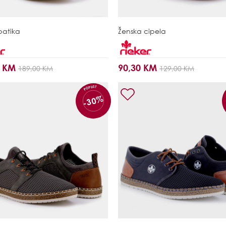
patika
Ženska cipela
0 KM
90,30 KM
189,00 KM
129,00 KM
POPUST
-30%