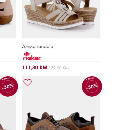
Ženska sandala
111,30 KM
159,00 KM
POPUST
POPUST
-30%
-30%