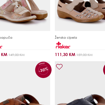
 papuča
Ženska cipela
0 KM
111,30 KM
149,00 KM
159,00 KM
POPUST
-30%