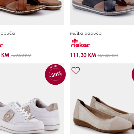
papuča
Muška papuča
0 KM
111,30 KM
159,00 KM
159,00 KM
POPUST
-30%