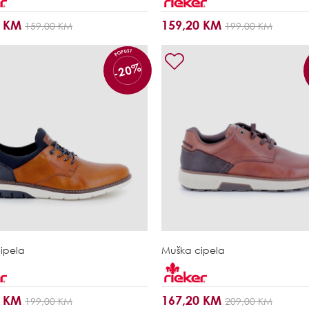
0 KM
159,20 KM
159,00 KM
199,00 KM
POPUST
-20%
ipela
Muška cipela
0 KM
167,20 KM
199,00 KM
209,00 KM