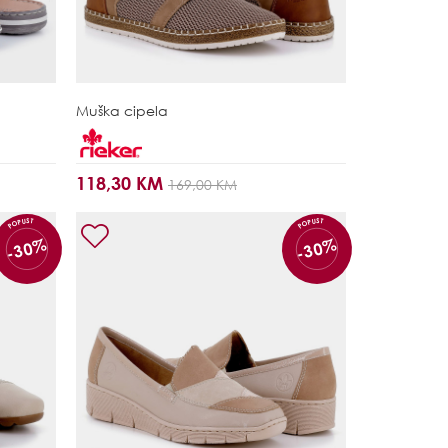
Muška cipela
118,30 KM
169,00 KM
POPUST
POPUST
-30%
-30%