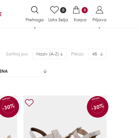
0
0
E
Pretraga
Lista želja
Korpa
Prijava
Sortiraj po:
Naziv (A-Z)
Prikaz:
48
JENA
POPUST
POPUST
-30%
-30%