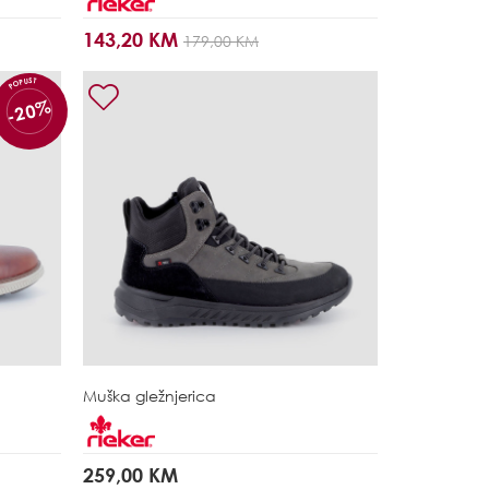
143,20 KM
179,00 KM
POPUST
-20%
Muška gležnjerica
259,00 KM