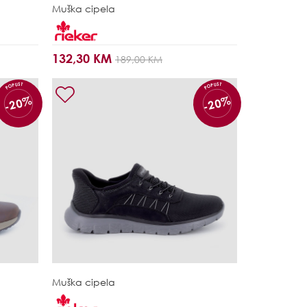
Muška cipela
132,30 KM
189,00 KM
POPUST
POPUST
-20%
-20%
Muška cipela