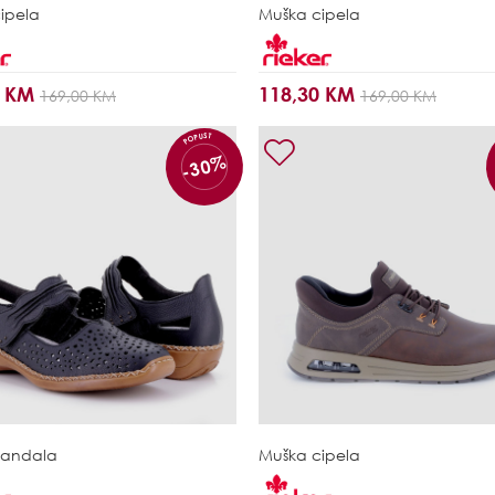
ipela
Muška cipela
0 KM
118,30 KM
169,00 KM
169,00 KM
POPUST
-30%
sandala
Muška cipela