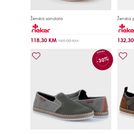
Ženska sandala
Ženska 
118,30 KM
132,3
169,00 KM
POPUST
-30%