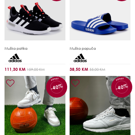
Muška patika
Muška papuča
111,30 KM
38,50 KM
159,00 KM
55,00 KM
POPUST
POPUST
-40%
-40%