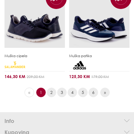
Muška cipela
Muška patika
146,30 KM
125,30 KM
209,00 KM
179,00 KM
«
1
2
3
4
5
6
»
Info
Kupovina