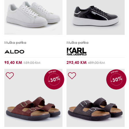
Muška patika
Muška patika
95,40 KM
293,40 KM
159,00 KM
489,00 KM
POPUST
POPUST
-30%
-30%