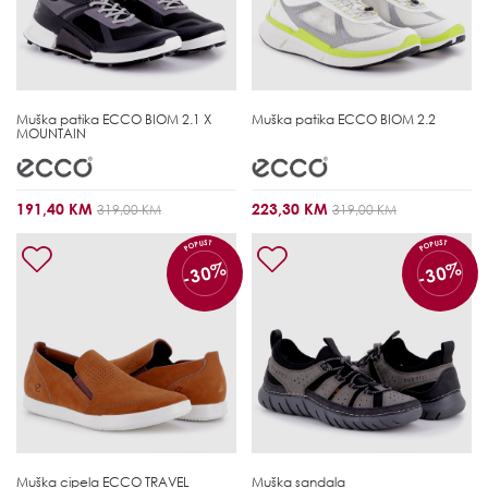
Muška patika
ECCO BIOM 2.1 X
Muška patika
ECCO BIOM 2.2
MOUNTAIN
191,40 KM
223,30 KM
319,00 KM
319,00 KM
POPUST
POPUST
-30%
-30%
Muška cipela
ECCO TRAVEL
Muška sandala