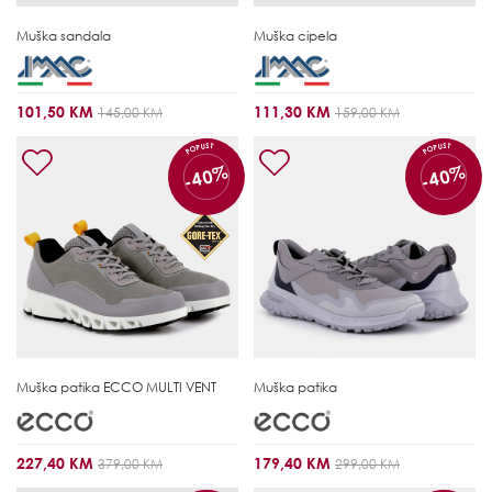
Muška sandala
Muška cipela
101,50 KM
111,30 KM
145,00 KM
159,00 KM
POPUST
POPUST
-40%
-40%
Muška patika
ECCO MULTI VENT
Muška patika
227,40 KM
179,40 KM
379,00 KM
299,00 KM