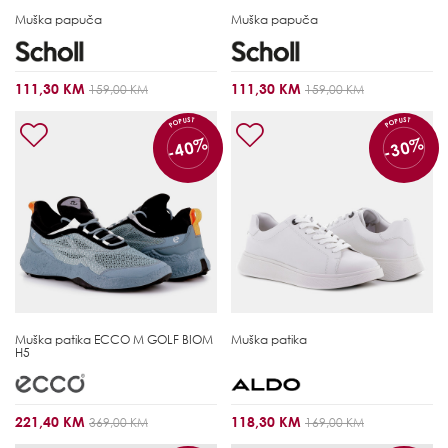
Muška papuča
Muška papuča
111,30 KM
111,30 KM
159,00 KM
159,00 KM
POPUST
POPUST
-40%
-30%
Muška patika
ECCO M GOLF BIOM
Muška patika
H5
221,40 KM
118,30 KM
369,00 KM
169,00 KM