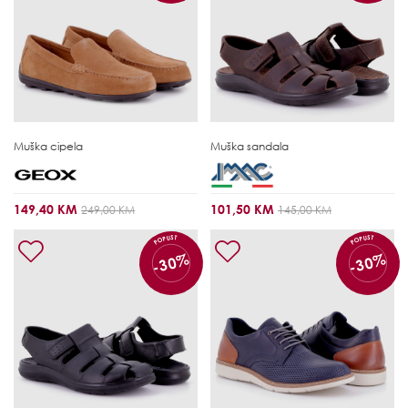
Muška cipela
Muška sandala
149,40 KM
101,50 KM
249,00 KM
145,00 KM
POPUST
POPUST
-30%
-30%