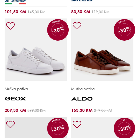
101,50 KM
83,30 KM
145,00 KM
119,00 KM
POPUST
POPUST
-30%
-30%
Muška patika
Muška patika
209,30 KM
153,30 KM
299,00 KM
219,00 KM
POPUST
POPUST
-30%
-30%