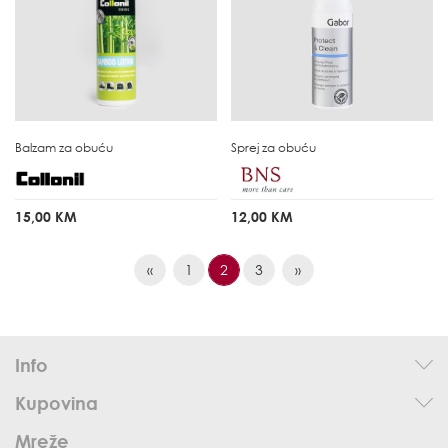
Balzam za obuću
Sprej za obuću
15,00 KM
12,00 KM
«
1
2
3
»
Info
Kupovina
Mreže