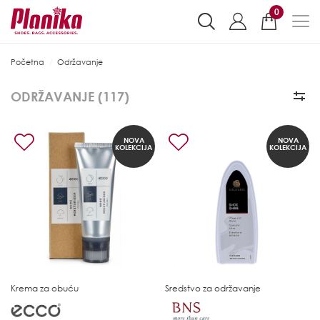
0
Početna
Održavanje
ODRŽAVANJE (
117
)
NOVA
NOVA
KOLEKCIJA
KOLEKCIJA
Krema za obuću
Sredstvo za održavanje