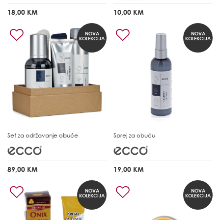
18,00 KM
10,00 KM
NOVA
NOVA
KOLEKCIJA
KOLEKCIJA
Set za održavanje obuće
Sprej za obuću
89,00 KM
19,00 KM
NOVA
NOVA
KOLEKCIJA
KOLEKCIJA