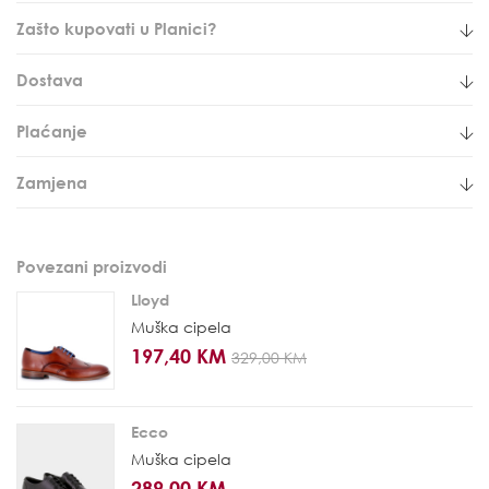
Zašto kupovati u Planici?
Dostava
Plaćanje
Zamjena
Povezani proizvodi
Lloyd
Muška cipela
197,40 KM
329,00 KM
Ecco
Muška cipela
289,00 KM