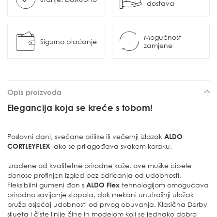
dostava
Mogućnost
Sigurno plaćanje
zamjene
Opis proizvoda
Elegancija koja se kreće s tobom!
Poslovni dani, svečane prilike ili večernji izlazak
ALDO
CORTLEYFLEX
lako se prilagođava svakom koraku.
Izrađene od kvalitetne prirodne kože, ove muške cipele
donose profinjen izgled bez odricanja od udobnosti.
Fleksibilni gumeni đon s
ALDO Flex
tehnologijom omogućava
prirodno savijanje stopala, dok mekani unutrašnji uložak
pruža osjećaj udobnosti od prvog obuvanja. Klasična Derby
silueta i čiste linije čine ih modelom koji se jednako dobro