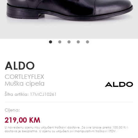
ALDO
CORTLEYFLEX
Muška cipela
Šifra artikla: 17MCJ10261
Cijena:
219,00 KM
U navedenu cijenu nisu uključeni troškovi dostave. Za sve iznose preko 100,00 KM
dostava je besplatna.
U cijenu su uključeni svi manipulativni troškovi i PDV.