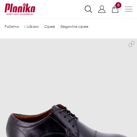
0
Početna
Muškarci
Cipele
Elegantne cipele