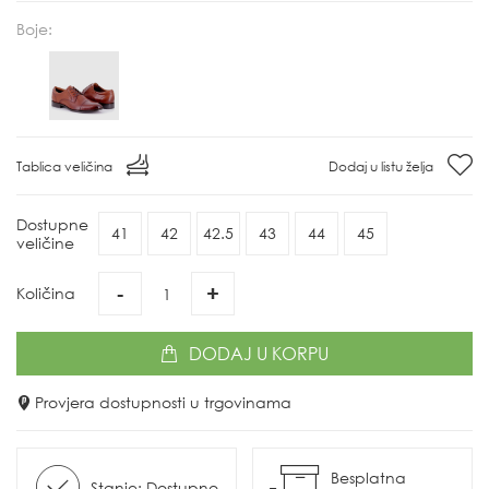
Boje:
Tablica veličina
Dodaj u listu želja
Dostupne
41
42
42.5
43
44
45
veličine
-
+
Količina
DODAJ
U KORPU
Provjera dostupnosti u trgovinama
Besplatna
Stanje: Dostupno