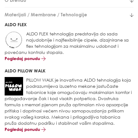
O brendu
Materijali / Membrane / Tehnologije
ALDO FLEX
ALDO FLEX tehnologija predstavlja do sada
najudobnije i najflexibilnije cipele, dizajnirane sa
flex tehnologijom za maksimalnu udobnost i
povećanu kontrolu stopala.
Pogledaj ponudu
ALDO PILLOW WALK
PILLOW WALK je inovativna ALDO tehnologija koja
podrazumijeva izuzetno mekane jastučaste
tabanice koje omogućavaju maksimalan komfor i
prilogođavanje čak i kod visokih potpetica. Dvostruka
formula s memori pjenom pruža optimalan nivo apsorpcije
pritiska i doprinosi većem nivou samopouzdanja prilikom
svakog vašeg koraka. Mekana i prilagodljiva tabanica
pruža dodatnu podršku i stabilnost vašim stopalima.
Pogledaj ponudu