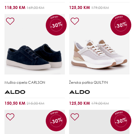
118,30 KM
125,30 KM
169,00 KM
179,00 KM
POPUST
POPUST
-30%
-30%
Muška cipela
CARLSON
Ženska patika
QUILTYN
150,50 KM
125,30 KM
215,00 KM
179,00 KM
POPUST
POPUST
-30%
-30%