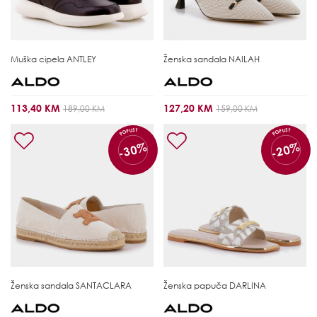
Muška cipela
ANTLEY
Ženska sandala
NAILAH
113,40 KM
127,20 KM
189,00 KM
159,00 KM
POPUST
POPUST
-30%
-20%
Ženska sandala
SANTACLARA
Ženska papuča
DARLINA