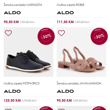
Ženska sandala
MARASSITA
Muška cipela
ROBIE
90,30 KM
111,30 KM
129,00 KM
159,00 KM
POPUST
POPUST
-30%
-30%
Muška cipela
FITZPATRICK
Ženska sandala
JAVAMANNON
125,30 KM
90,30 KM
179,00 KM
129,00 KM
POPUST
POPUST