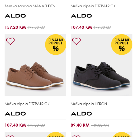
Ženska sandala
MANAELDEN
Muška cipela
FITZPATRICK
159,20 KM
107,40 KM
199,00 KM
179,00 KM
Muška cipela
FITZPATRICK
Muška cipela
HERON
107,40 KM
89,40 KM
179,00 KM
149,00 KM