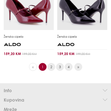
Ženska cipela
Ženska cipela
159,20 KM
159,20 KM
199,00 KM
199,00 KM
«
1
2
3
4
»
Info
Kupovina
Mreže