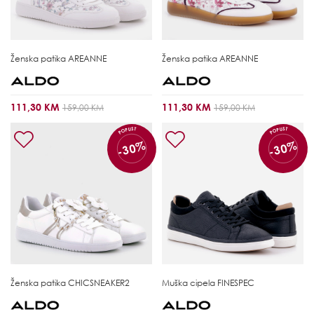
Ženska patika
AREANNE
Ženska patika
AREANNE
111,30 KM
111,30 KM
159,00 KM
159,00 KM
POPUST
POPUST
-30%
-30%
Ženska patika
CHICSNEAKER2
Muška cipela
FINESPEC