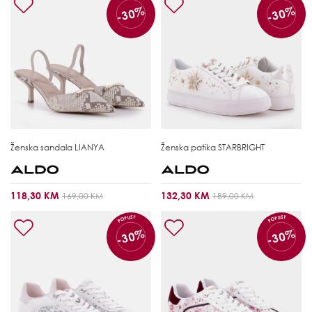
-30%
-30%
Ženska sandala
LIANYA
Ženska patika
STARBRIGHT
118,30 KM
132,30 KM
169,00 KM
189,00 KM
POPUST
POPUST
-30%
-30%