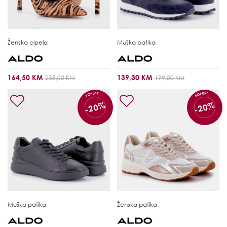
Ženska cipela
Muška patika
164,50 KM
139,30 KM
235,00 KM
199,00 KM
POPUST
POPUST
-20%
-20%
Muška patika
Ženska patika