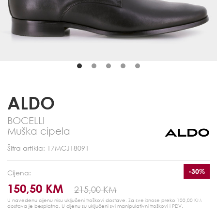
ALDO
BOCELLI
Muška cipela
Šifra artikla: 17MCJ18091
-30%
Cijena:
150,50 KM
215,00 KM
U navedenu cijenu nisu uključeni troškovi dostave. Za sve iznose preko 100,00 KM
dostava je besplatna.
U cijenu su uključeni svi manipulativni troškovi i PDV.