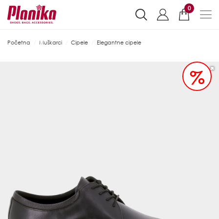
0
Početna
Muškarci
Cipele
Elegantne cipele
%