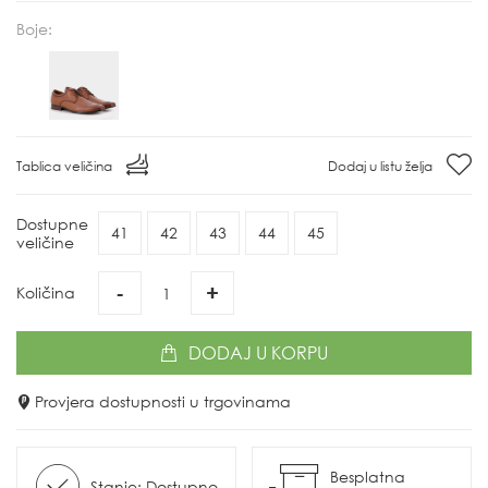
Boje:
Tablica veličina
Dodaj u listu želja
Dostupne
41
42
43
44
45
veličine
-
+
Količina
DODAJ
U KORPU
Provjera dostupnosti u trgovinama
Besplatna
Stanje: Dostupno