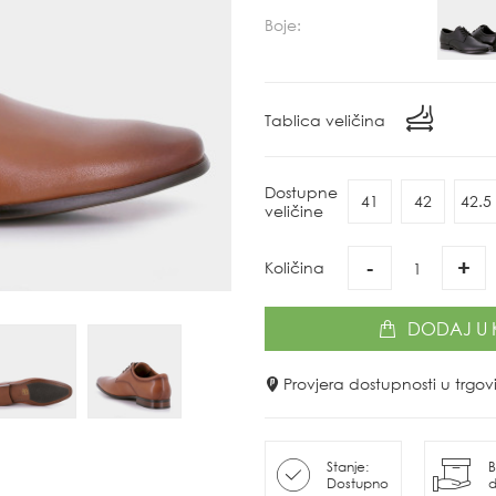
Boje:
Tablica veličina
Dostupne
41
42
42.5
veličine
-
+
Količina
DODAJ
U 
Provjera dostupnosti u trg
Stanje:
B
Dostupno
d