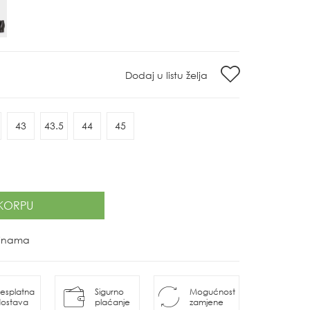
Dodaj u listu želja
43
43.5
44
45
KORPU
ovinama
esplatna
Sigurno
Mogućnost
ostava
plaćanje
zamjene