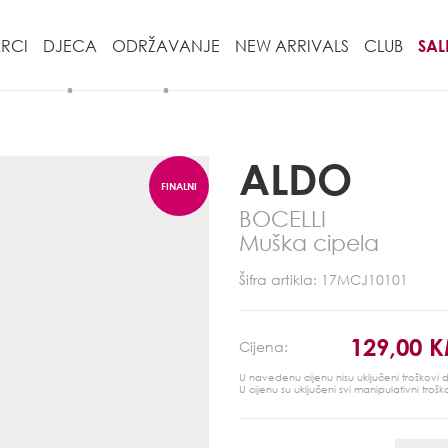
RCI
DJECA
ODRŽAVANJE
NEW ARRIVALS
CLUB
SAL
ALDO
FINALNI
BOCELLI
Muška cipela
POPUST
Šifra artikla: 17MCJ10101
129,00 
Cijena:
U navedenu cijenu nisu uključeni troškovi
U cijenu su uključeni svi manipulativni trošk