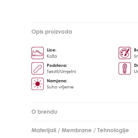
Opis proizvoda
Lice:
B
Koža
S
Podstava:
Đ
Tekstil/Umjetni
U
Namjena:
Suho vrijeme
O brendu
Materijali / Membrane / Tehnologije