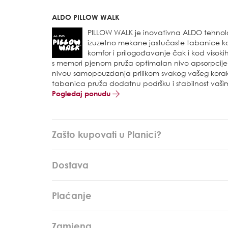
ALDO PILLOW WALK
PILLOW WALK je inovativna ALDO tehnol
izuzetno mekane jastučaste tabanice 
komfor i prilogođavanje čak i kod visoki
s memori pjenom pruža optimalan nivo apsorpcije p
nivou samopouzdanja prilikom svakog vašeg korak
tabanica pruža dodatnu podršku i stabilnost vaši
Pogledaj ponudu
Zašto kupovati u Planici?
Dostava
Plaćanje
Zamjena