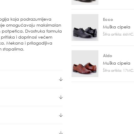
ogija koja podrazumijeva
Ecco
koje omogućavaju maksimalan
Muška cipela
h potpetica. Dvostruka formula
Šifra artikla: 66M
ritiska i doprinosi većem
a. Mekana i prilagodljiva
m stopalima.
Aldo
Muška cipela
Šifra artikla: 17M