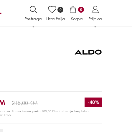
0
0
E
Pretraga
Lista želja
Korpa
Prijava
KM
-40%
215,00 KM
 dostave. Za sve iznose preko 100,00 KM dostava je besplatna.
ovi i PDV.