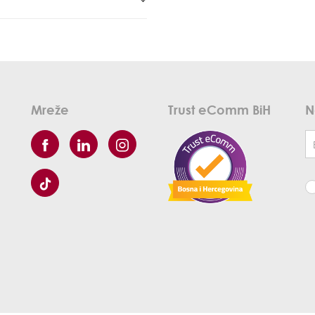
Mreže
Trust eComm BiH
N