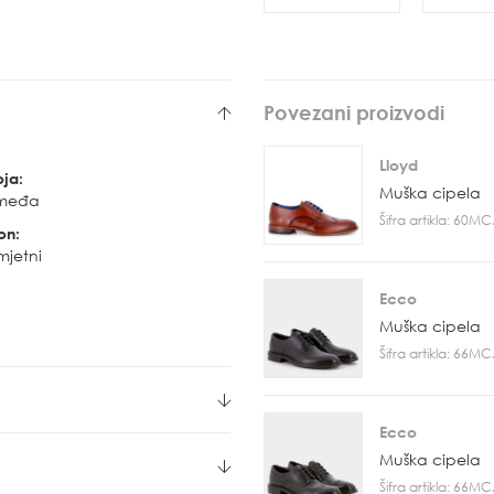
Povezani proizvodi
Lloyd
oja:
Muška cipela
međa
Šifra artikla: 60M
on:
mjetni
Ecco
Muška cipela
Šifra artikla: 66M
Ecco
Muška cipela
Šifra artikla: 66M