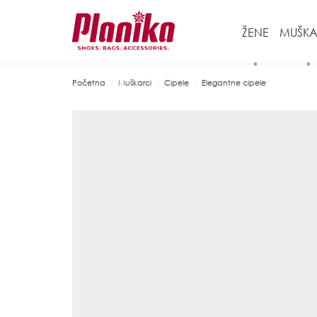
ŽENE
MUŠKA
Početna
Muškarci
Cipele
Elegantne cipele