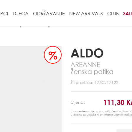
RCI
DJECA
ODRŽAVANJE
NEW ARRIVALS
CLUB
SAL
ALDO
%
AREANNE
Ženska patika
Šifra artikla: 17ZCJ17122
111,30 
Cijena:
U navedenu cijenu nisu uključeni troškovi
U cijenu su uključeni svi manipulativni trošk