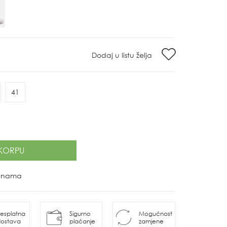
Dodaj u listu želja
41
KORPU
ovinama
esplatna
Sigurno
Mogućnost
ostava
plaćanje
zamjene