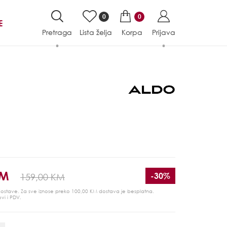
0
0
E
Pretraga
Lista želja
Korpa
Prijava
KM
-30%
159,00 KM
 dostave. Za sve iznose preko 100,00 KM dostava je besplatna.
ovi i PDV.