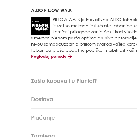
ALDO PILLOW WALK
PILLOW WALK je inovativna ALDO tehnol
izuzetno mekane jastučaste tabanice 
komfor i prilogođavanje čak i kod visoki
s memori pjenom pruža optimalan nivo apsorpcije p
nivou samopouzdanja prilikom svakog vašeg korak
tabanica pruža dodatnu podršku i stabilnost vaši
Pogledaj ponudu
Zašto kupovati u Planici?
Dostava
Plaćanje
Zamjena