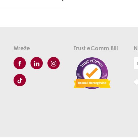
Mreže
Trust eComm BiH
N