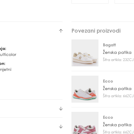
Povezani proizvodi
Bagatt
oja:
Ženska patika
lticolor
Šifra artikla: 23Z
on:
mjetni
Ecco
Ženska patika
Šifra artikla: 66Z
Ecco
Ženska patika
Šifra artikla: 66Z