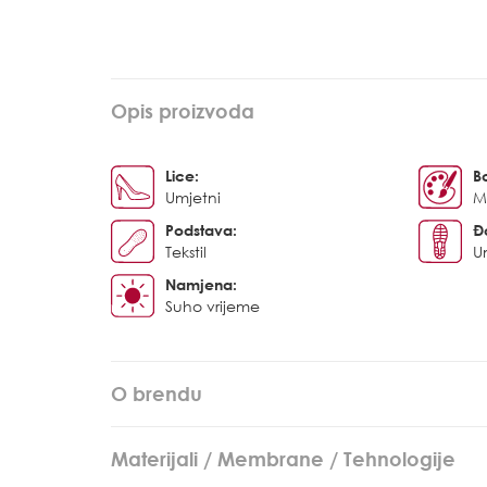
Opis proizvoda
Lice:
B
Umjetni
Mu
Podstava:
Đ
Tekstil
U
Namjena:
Suho vrijeme
O brendu
Materijali / Membrane / Tehnologije