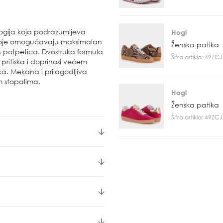
ogija koja podrazumijeva
Hogl
koje omogućavaju maksimalan
Ženska patika
h potpetica. Dvostruka formula
Šifra artikla: 49Z
ritiska i doprinosi većem
a. Mekana i prilagodljiva
m stopalima.
Hogl
Ženska patika
Šifra artikla: 49Z