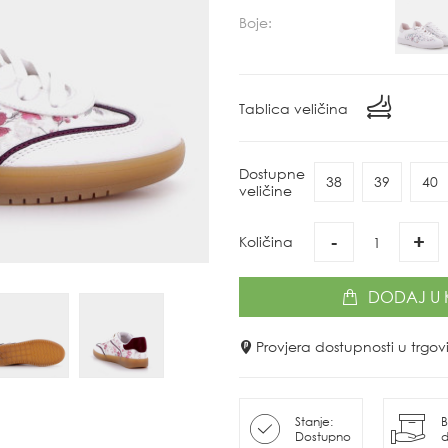
Boje:
Tablica veličina
Dostupne
38
39
40
veličine
-
+
Količina
DODAJ
U 
Provjera dostupnosti u trg
Stanje:
B
Dostupno
d