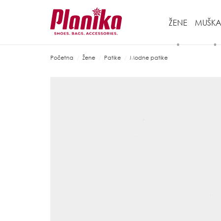
ŽENE
MUŠKA
Početna
Žene
Patike
Modne patike