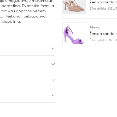
koje omogućavaju maksimalan
Ženska sandal
h potpetica. Dvostruka formula
Šifra artikla: 40ZL
ritiska i doprinosi većem
a. Mekana i prilagodljiva
m stopalima.
Mexx
Ženska sandal
Šifra artikla: 18ZL