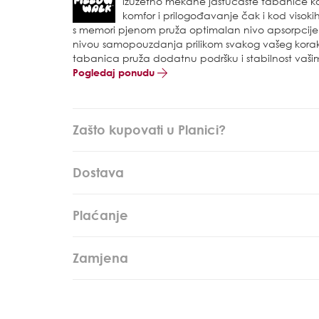
izuzetno mekane jastučaste tabanice 
komfor i prilogođavanje čak i kod visoki
s memori pjenom pruža optimalan nivo apsorpcije p
nivou samopouzdanja prilikom svakog vašeg korak
tabanica pruža dodatnu podršku i stabilnost vaši
Pogledaj ponudu
Zašto kupovati u Planici?
Dostava
Plaćanje
Zamjena