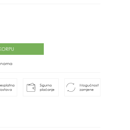
KORPU
ovinama
esplatna
Sigurno
Mogućnost
ostava
plaćanje
zamjene