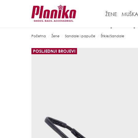
ŽENE
MUŠKA
Početna
Žene
Sandale i papuče
Štikle/Sandale
POSLJEDNJI BROJEVI