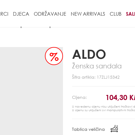
RCI
DJECA
ODRŽAVANJE
NEW ARRIVALS
CLUB
SAL
ALDO
%
Ženska sandala
Šifra artikla: 17ZLJ15342
104,30 
Cijena:
U navedenu cijenu nisu uključeni troškovi
U cijenu su uključeni svi manipulativni trošk
Tablica veličina