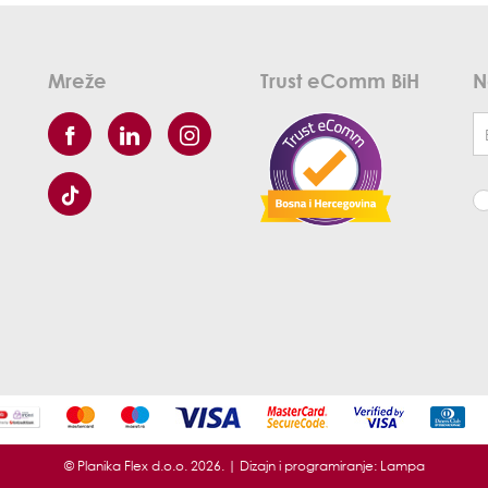
Mreže
Trust eComm BiH
N
© Planika Flex d.o.o. 2026. | Dizajn i programiranje:
Lampa