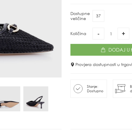
Dostupne
37
veličine
-
+
Količina
DODAJ
U 
Provjera dostupnosti u trg
Stanje:
B
Dostupno
d