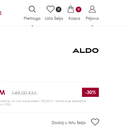
0
0
E
Pretraga
Lista želja
Korpa
Prijava
KM
-30%
149,00 KM
 dostave. Za sve iznose preko 100,00 KM dostava je besplatna.
ovi i PDV.
Dodaj u listu želja