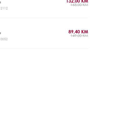
132,00 KM
a
165,00 KM
J12112
89,40 KM
a
149,00 KM
J10052