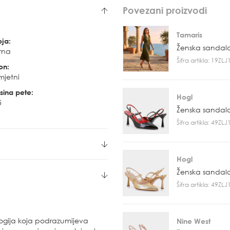
Povezani proizvodi
Tamaris
oja:
Ženska sandal
rna
Šifra artikla: 19ZL
on:
mjetni
sina pete:
Hogl
5
Ženska sandal
Šifra artikla: 49ZL
Hogl
Ženska sandal
Šifra artikla: 49ZL
ogija koja podrazumijeva
Nine West