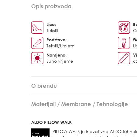
Opis proizvoda
Lice:
B
Tekstil
C
Podstava:
Đ
Tekstil/Umjetni
U
Namjena:
Vi
Suho vrijeme
6
O brendu
Materijali / Membrane / Tehnologije
ALDO PILLOW WALK
PILLOW WALK je inovativna ALDO tehnol